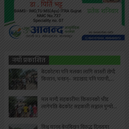
नयाँ प्रकाशित
बेदकोटमा पनि मलका लागि सास्ती खेप्दै
किसान, भन्छन्– जडखाद पनि पाएनौ,…
मल माग्दै सहकारीमा किसानको भीड
लागेपछि बेदकोट सहकारी सञ्जाल पुग्यो…
विश्व मानव बेचबिखन विरुद्ध दिवसमा