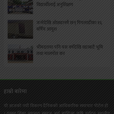
विद्यार्थीलाई अनुशिक्षण
जन्मेदेखि ओछ्यानमै छन् पिपलाडीका १६
बर्षिय आयुश
भीमदत्तमा पनि यस वर्षदेखि वडाबाटै भूमि
तथा मालपोत कर
हाम्राे बारेमा
यो आजको नयाँ विकल्प दैनिकको आधिकारिक समाचार पोर्टल हो
। यसमा शिक्षा, स्वास्थ्य, समाज, अर्थ, बाणिज्य, कृषि, पर्यटन, स्थानीय