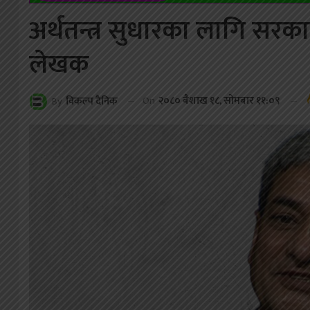
अर्थतन्त्र सुधारका लागि सरक
लेखक
On
२०८० बैशाख १८, सोमबार ११:०९
By
विकल्प दैनिक