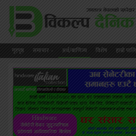
गृहपृष्ठ
समाचार
अर्थ/बाणिज्य
विशेष
हाम्राे पा