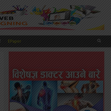
ी
EPaper