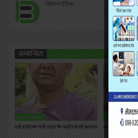
विकल्प दैनिक
सम्बन्धित
FLASH HEADING
FLASH HEADING
गडी बाहिरका गाडी चढ्छ कि चढ्दैन बैतडी प्रशासन
यसरी हुँदै आएको छ मह