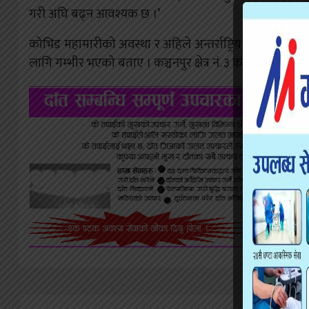
गरी अघि बढ्न आवश्यक छ ।’
कोभिड महामारीको अवस्था र अहिले अन्तर्राष्ट्रिय स्तरमा देखिएक
लागि गम्भीर भएको बताए । कञ्चनपुर क्षेत्र नं. ३ का साँसद ले