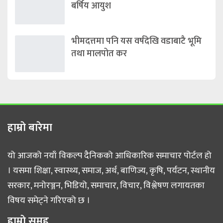
बर्षिय आयुश
भीमदत्तमा पनि यस वर्षदेखि वडाबाटै भूमि
तथा मालपोत कर
हाम्राे बारेमा
यो आजको नयाँ विकल्प दैनिकको आधिकारिक समाचार पोर्टल हो
। यसमा शिक्षा, स्वास्थ्य, समाज, अर्थ, बाणिज्य, कृषि, पर्यटन, स्थानीय
सरकार, मनोरञ्जन, भिडियो, समाचार, विचार, विश्लेषण लगायतका
विषय समेट्ने गरिएको छ ।
हाम्राे समूह