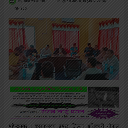
On
२०८० जेष्ठ ४, बिहीबार २१:३६
By
विकल्प दैनिक
325
महेन्द्रनगर ।
कञ्चनपुरका प्रमुख जिल्ला अधिकारी गोपाल