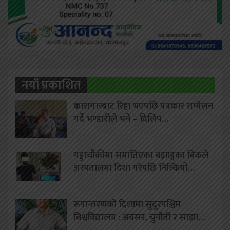
नयाँ प्रकाशित
कारागारबाट रिहा भएपछि पत्रकार सम्मेलन
गर्दै भण्डारीले भने – दिलिप…
गड्डाचौकीमा समातिएका बझाङ्गका बिकले
अस्पतालमा दिशा गरेपछि निस्कियो…
रूपान्तरणको दिशामा सुदूरपश्चिम
विश्वविद्यालय : अवसर, चुनौती र साझा…