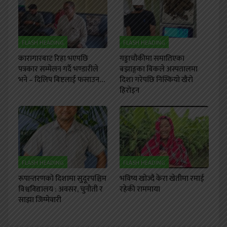
FLASH HEADING
FLASH HEADING
कारागारबाट रिहा भएपछि
गड्डाचौकीमा समातिएका
पत्रकार सम्मेलन गर्दै भण्डारीले
बझाङ्गका बिकले अस्पतालमा
भने – दिलिप बिष्टलाई फसाउन…
दिशा गरेपछि निस्कियो खैरो
हिरोइन
FLASH HEADING
FLASH HEADING
रूपान्तरणको दिशामा सुदूरपश्चिम
भविष्य खोज्दै केरा खेतीमा रमाई
विश्वविद्यालय : अवसर, चुनौती र
रहेकी राममाया
साझा जिम्मेवारी