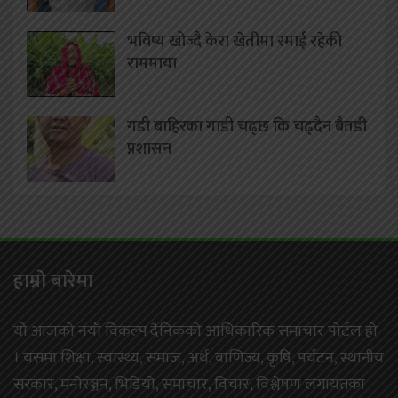
भविष्य खोज्दै केरा खेतीमा रमाई रहेकी
राममाया
गडी बाहिरका गाडी चढ्छ कि चढ्दैन बैतडी
प्रशासन
हाम्राे बारेमा
यो आजको नयाँ विकल्प दैनिकको आधिकारिक समाचार पोर्टल हो
। यसमा शिक्षा, स्वास्थ्य, समाज, अर्थ, बाणिज्य, कृषि, पर्यटन, स्थानीय
सरकार, मनोरञ्जन, भिडियो, समाचार, विचार, विश्लेषण लगायतका