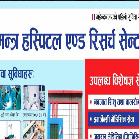
र प्रसाद देबकोटाले उप मेयर निलम लेखक जोशीले आफूलाई राजनीतिक
नाई तालिम सञ्चालन ढिलो भएपछि शुक्रबार दिउँसो छलफलका लागि
ले फोन गररी धम्की दिएकी हुन् ।
ा आफूलाई राजीनितक दुर्घटना गराउने धम्की आएको सार्वजनिक गर्दै
लिमको सार्वजनिक सूचना गरी तालिम दिने संस्थाका आवेदन संकलन गरी
ार्यालय पठाएको थियो ।