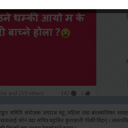
्याङ्कन समिति संयोजक जयराज भट्ट, महिला तथा बालबालिका शाखा
लेखकलाई फोन वडा सचिव भट्टसित कुराकानी गरेकी थिइन् । त्यसपछि