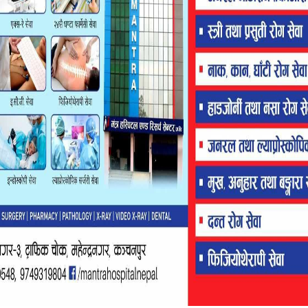
बार वडा अध्यक्ष देबकोटा र वडा अध्यक्ष दिनेशराज भट्ट नगरपालिका