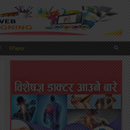
ी
EPaper