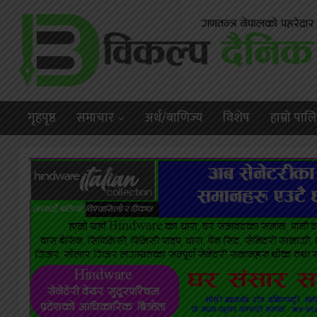
गृहपृष्ठ
समाचार
अर्थ/बाणिज्य
विशेष
हाम्राे पा