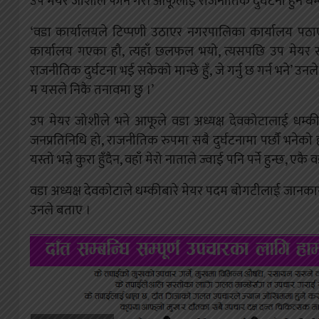
उप मेयर जोशीले फोन गरी आफूलाई राजनीतिक दुर्घटना हुने धम्
‘वडा कार्यालयले टिप्पणी उठाएर नगरपालिका कार्यालय पठाए
कार्यालय गएका हौ, त्यहाँ छलफल भयो, त्यसपछि उप मेयर सा
राजनीतिक दुर्घटना भई सकेको मान्छे हुँ, जे गर्नु छ गर्न भने’ उनल
म यसले निकै तनावमा छु ।’
उप मेयर जोशीले भने आफूले वडा अध्यक्ष देवकोटालाई धम्क
जनप्रतिनिधि हो, राजनीतिक रुपमा सबै दुर्घटनामा पर्छौ भनेको 
यस्तो भन्ने कुरा हुँदैन, वहाँ मेरो नाताले ज्वाई पनि पर्ने हुन्छ,
वडा अध्यक्ष देवकोटाले धम्कीबारे मेयर पदम बोगटीलाई जान
उनले बताए ।