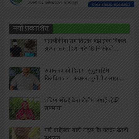
नयाँ प्रकाशित
गड्डाचौकीमा समातिएका बझाङ्गका बिकले
अस्पतालमा दिशा गरेपछि निस्कियो…
रूपान्तरणको दिशामा सुदूरपश्चिम
विश्वविद्यालय : अवसर, चुनौती र साझा…
भविष्य खोज्दै केरा खेतीमा रमाई रहेकी
राममाया
गडी बाहिरका गाडी चढ्छ कि चढ्दैन बैतडी
प्रशासन