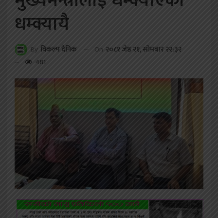
मुख्यमन्त्रीलाई धम्क्याएको
धम्क्यायै
On
२०८१ जेष्ठ २१, सोमबार २२:३२
By
विकल्प दैनिक
481