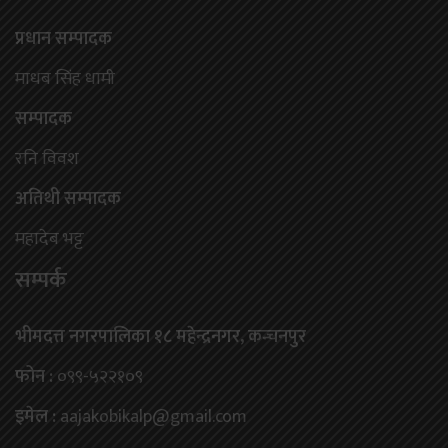
प्रधान सम्पादक
माधब सिंह धामी
सम्पादक
रनि विवश
अतिथी सम्पादक
महादेब भट्ट
सम्पर्क
भीमदत्त नगरपालिका १८ महेन्द्रनगर, कन्चनपुर
फोन :
०९९-५२२१०९
इमेल :
aajakobikalp@gmail.com