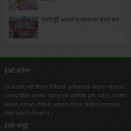
यसरी हुँदै आएको छ महेन्द्रनगर बजार बन्द
हाम्राे बारेमा
यो आजको नयाँ विकल्प दैनिकको आधिकारिक समाचार पोर्टल हो
। यसमा शिक्षा, स्वास्थ्य, समाज, अर्थ, बाणिज्य, कृषि, पर्यटन, स्थानीय
सरकार, मनोरञ्जन, भिडियो, समाचार, विचार, विश्लेषण लगायतका
विषय समेट्ने गरिएको छ ।
हाम्राे समूह