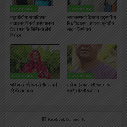
FLASH HEADING
FLASH HEADING
गड्डाचौकीमा समातिएका
रूपान्तरणको दिशामा सुदूरपश्चिम
बझाङ्गका बिकले अस्पतालमा
विश्वविद्यालय : अवसर, चुनौती र
दिशा गरेपछि निस्कियो खैरो
साझा जिम्मेवारी
हिरोइन
FLASH HEADING
FLASH HEADING
भविष्य खोज्दै केरा खेतीमा रमाई
गडी बाहिरका गाडी चढ्छ कि
रहेकी राममाया
चढ्दैन बैतडी प्रशासन
Facebook Comments