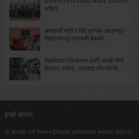
भीमदत्तमा फेरि दरबन्दी मिलान, साउनभित्रै
सकिने
सत्यवादी मावि र शिव ज्ञानेश्वर आधारभूत
विद्यालयलाई एनएमबी बैंकको…
बेदकोटमा पनि मलका लागि सास्ती खेप्दै
किसान, भन्छन्– जडखाद पनि पाएनौ,…
हाम्राे बारेमा
यो आजको नयाँ विकल्प दैनिकको आधिकारिक समाचार पोर्टल हो