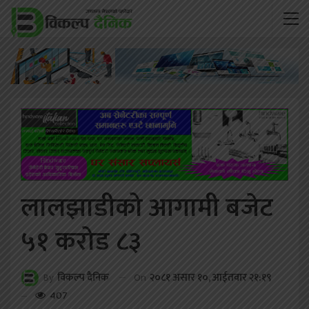
लालझाडीको आगामी बजेट
५१ करोड ८३
On
२०८१ असार १०, आईतवार २१:१९
By
विकल्प दैनिक
407