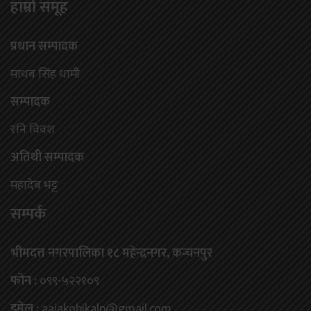
हाम्राे समूह
प्रधान सम्पादक
माधब सिंह धामी
सम्पादक
रनि विवश
अतिथी सम्पादक
महादेब भट्ट
सम्पर्क
भीमदत्त नगरपालिका १८ महेन्द्रनगर, कन्चनपुर
फोन :
०९९-५२२१०९
इमेल :
aajakobikalp@gmail.com