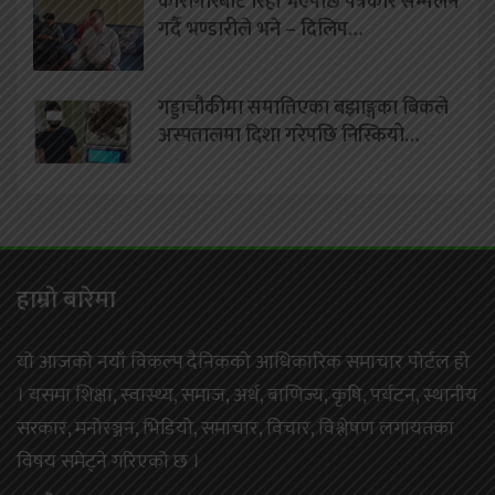
कारागारबाट रिहा भएपछि पत्रकार सम्मेलन
गर्दै भण्डारीले भने – दिलिप…
गड्डाचौकीमा समातिएका बझाङ्गका बिकले
अस्पतालमा दिशा गरेपछि निस्कियो…
हाम्राे बारेमा
यो आजको नयाँ विकल्प दैनिकको आधिकारिक समाचार पोर्टल हो
। यसमा शिक्षा, स्वास्थ्य, समाज, अर्थ, बाणिज्य, कृषि, पर्यटन, स्थानीय
सरकार, मनोरञ्जन, भिडियो, समाचार, विचार, विश्लेषण लगायतका
विषय समेट्ने गरिएको छ ।