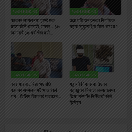
FLASH HEADING
FLASH HEADING
पत्रकार सम्मेलनमा झण्डै एक
प्रज्ञा प्रतिष्ठानहरूका निर्णायक
घण्टा बोले भण्डारी, भन्छन् – ३७
तहमा सुदूरपश्चिम किन अदृश्य ?
दिन मात्रै ३७ बर्ष जेल बसे…
FLASH HEADING
FLASH HEADING
कारागारबाट रिहा भएपछि
गड्डाचौकीमा समातिएका
पत्रकार सम्मेलन गर्दै भण्डारीले
बझाङ्गका बिकले अस्पतालमा
भने – दिलिप बिष्टलाई फसाउन…
दिशा गरेपछि निस्कियो खैरो
हिरोइन