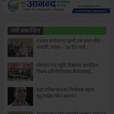
नयाँ प्रकाशित
पत्रकार सम्मेलनमा झण्डै एक घण्टा बोले
भण्डारी, भन्छन् – ३७ दिन मात्रै…
भीमदत्त पन्त स्मृति दिवसमा आयोजित
निबन्ध प्रतियोगिताका बिजेतालाई…
प्रज्ञा प्रतिष्ठानहरूका निर्णायक तहमा
सुदूरपश्चिम किन अदृश्य ?