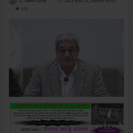
On
२०८१ असार २८, बिहीबार १४:१५
By
विकल्प दैनिक
359