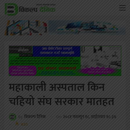
महाकाली अस्पताल किन
चहियो संघ सरकार मातहत
On
२०८१ फाल्गुन १८, आईतवार १८:३४
By
विकल्प दैनिक
651