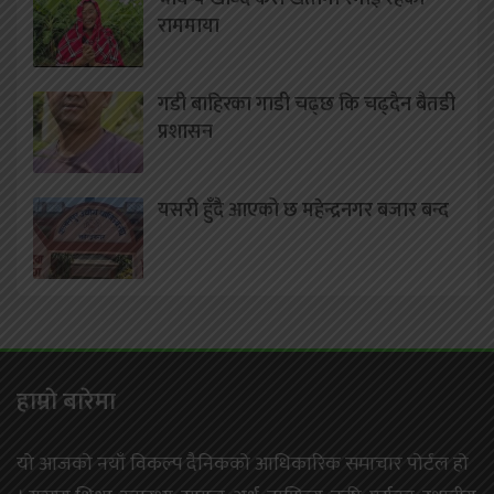
राममाया
गडी बाहिरका गाडी चढ्छ कि चढ्दैन बैतडी
प्रशासन
यसरी हुँदै आएको छ महेन्द्रनगर बजार बन्द
हाम्राे बारेमा
यो आजको नयाँ विकल्प दैनिकको आधिकारिक समाचार पोर्टल हो