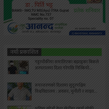
नयाँ प्रकाशित
गड्डाचौकीमा समातिएका बझाङ्गका बिकले
अस्पतालमा दिशा गरेपछि निस्कियो…
रूपान्तरणको दिशामा सुदूरपश्चिम
विश्वविद्यालय : अवसर, चुनौती र साझा…
भविष्य खोज्दै केरा खेतीमा रमाई रहेकी