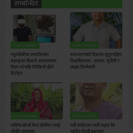
सम्बन्धित
FLASH HEADING
FLASH HEADING
गड्डाचौकीमा समातिएका
रूपान्तरणको दिशामा सुदूरपश्चिम
बझाङ्गका बिकले अस्पतालमा
विश्वविद्यालय : अवसर, चुनौती र
दिशा गरेपछि निस्कियो खैरो
साझा जिम्मेवारी
हिरोइन
FLASH HEADING
FLASH HEADING
भविष्य खोज्दै केरा खेतीमा रमाई
गडी बाहिरका गाडी चढ्छ कि
रहेकी राममाया
चढ्दैन बैतडी प्रशासन