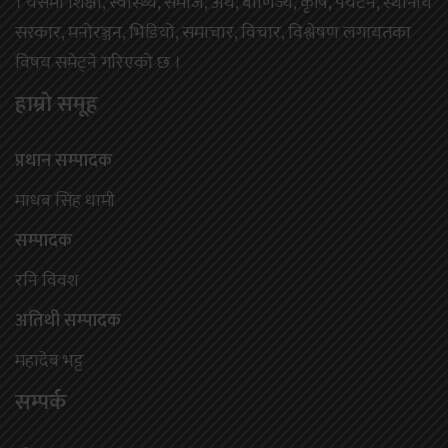
। यसमा शिक्षा, स्वास्थ्य, समाज, अर्थ, बाणिज्य, कृषि, पर्यटन, स्थानीय
सरकार, मनोरञ्जन, भिडियो, समाचार, विचार, विश्लेषण लगायतका
विषय समेट्ने गरिएको छ ।
हाम्राे समूह
प्रधान सम्पादक
माधब सिंह धामी
सम्पादक
रनि विवश
अतिथी सम्पादक
महादेब भट्ट
सम्पर्क