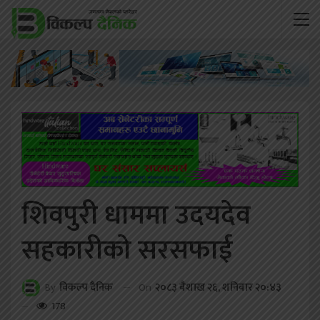
शिवपुरी धाममा उदयदेव
सहकारीको सरसफाई
On
२०८३ बैशाख २६, शनिबार २०:४३
By
विकल्प दैनिक
178