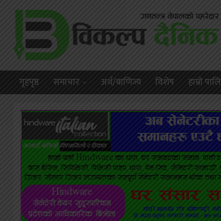
गृहपृष्ठ
समाचार
अर्थ/बाणिज्य
विशेष
हाम्राे पा