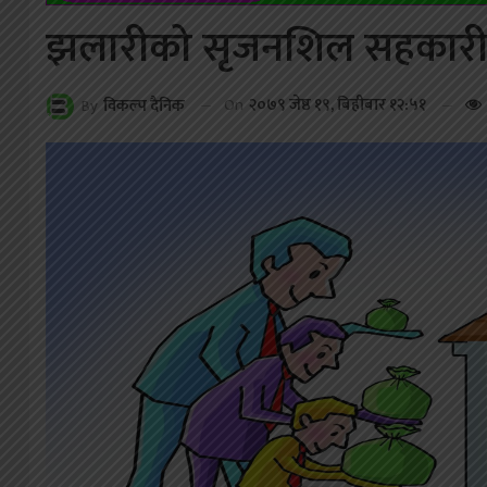
झलारीको सृजनशिल सहकारी 
On
२०७९ जेष्ठ १९, बिहीबार १२:५१
By
विकल्प दैनिक