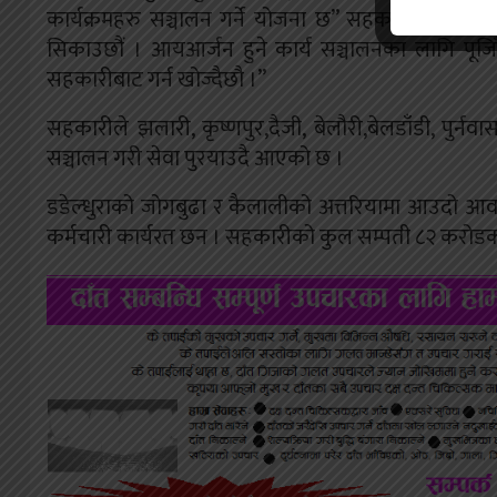
कार्यक्रमहरु सञ्चालन गर्ने योजना छ” सहकारीका सल्ल
सिकाउछौं । आयआर्जन हुने कार्य सञ्चालनका लागि पूजिँक
सहकारीबाट गर्न खोज्दैछौ ।”
सहकारीले झलारी, कृष्णपुर,दैजी, बेलौरी,बेलडाँडी, पुर्नवास
सञ्चालन गरी सेवा पुरयाउदै आएको छ ।
डडेल्धुराको जोगबुढा र कैलालीको अत्तरियामा आउदो आव
कर्मचारी कार्यरत छन । सहकारीको कुल सम्पती ८२ करोडको 