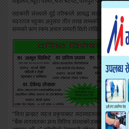
सञ्चालन, व्यूटी पार्लर, चना चटपटे, पानपुरी पसल सञ्चाल
सहकारी संस्थाले दुई तरिकाले आवद्ध सदस्यहरुलाई ऋण प
मदनराज भट्टका अनुसार तीन लाख सम्मको ऋण व्यक्तिगत
सम्मको ऋण रकम अचल सम्पती धितो राखि उपलव्ध गराइन्
“विना झन्झट सहज प्रकृयाबाट सदस्यहरुलाई ऋण प्रवाह गर्ने 
“बैंक लगायतका अन्य वित्तिय संस्थाको हकमा कम व्याजमा 