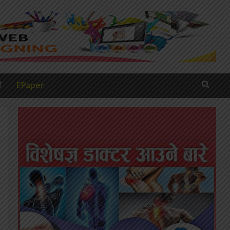
ी
EPaper