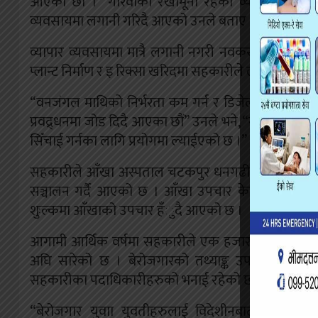
आएका छौं ।” गरिवीको रेखामूनी रहेका व्यक्तिहरुको ज
व्यवसायमा लगानी गरिदै आएको उनले बताए ।
व्यापार व्यवसायमा मात्रै लगानी नगरी नवकरणीउ उर्जामा 
प्लान्ट निर्माण र इ रिक्सा खरिदमा सहकारीले लगानी बढ
“वनजंगल माथिको निर्भरता कम गर्न र डिजेल पेट्रोल 
प्रवद्र्धनमा जोड दिदै आएका छौं” उनले भने, “नविकरणीय उर्
सिँचाई गर्नका लागि प्रयोगमा ल्याईएको छ ।”
सहकारीले आँखा अस्पताल चटकपुर धनगढी संग समन्वय गरी
सञ्चालन गर्दै आएको छ । आँखा उपचार केन्द्रमा सहकारी
शुःल्कमा आँखाको उपचार हँुदै आएको छ ।
आगामी आर्थिक वर्षमा सहकारीले एक हजार जना वेरोजगार
अघि सारेको छ । बेरोजगारको तथ्याङ्क उपलव्ध गराउन
सहकारीका पदाधिकारीहरुको भनाई रहेको छ ।
“बेरोजगार युवाा युवतीहरुलाई विदेशीनबाट रोक्नका