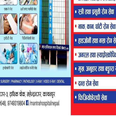
ीवनस्तर उकास्नका लागि र साना मझौला घरेलु उद्योग, व्यापार
समेत लगानी सहकारीले गर्दै आएको छ । सौर्य उर्जा, गोवरग्याँस
ाउदै आएको उनको भनाई रहेको छ ।
लगायतका इन्धनको खपतमा कमी ल्याउनका लागि नविकरणीय उर्जा
जाबाट घरमा बत्तिको व्यवस्था, खाना बनाउने कार्य संगै खेतबारीमा
 झलारी बजारमा आँखा उपचार केन्द्र समेत दुई वर्ष अघि देखि
का सदस्यहरुलाई निःशुल्क र अन्य व्यक्तिहरुका लागि सामान्य
लाई स्वरोजगार बनाउनका लागि कार्यक्रम सञ्चालन गर्न योजना
का लागि नगरपालिका कार्यालयसंग समन्वयको कार्य भैरहेको
 लागि घरमै स्वरोजगार हुने खालका सीपमुलक, व्यवसायमुलक