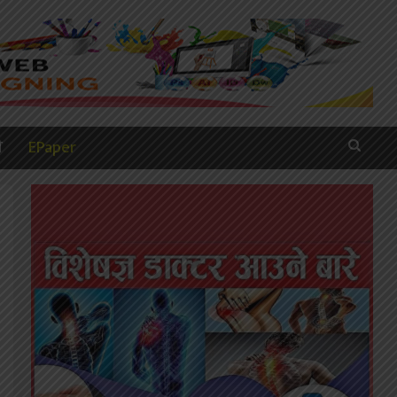
ी
EPaper