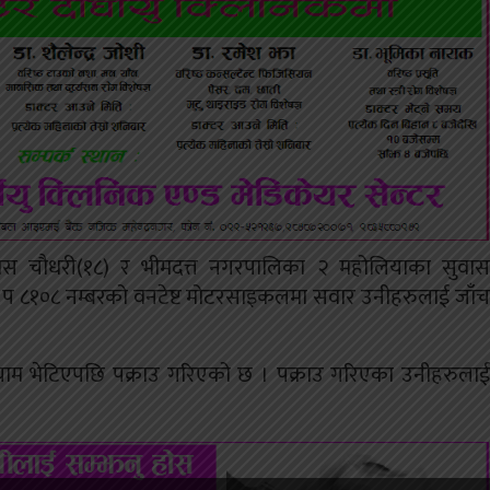
िकास चौधरी(१८) र भीमदत्त नगरपालिका २ महोलियाका सुवास
८४ प ८१०८ नम्बरको वनटेष्ट मोटरसाइकलमा सवार उनीहरुलाई जाँच
ग्राम भेटिएपछि पक्राउ गरिएको छ । पक्राउ गरिएका उनीहरुलाई