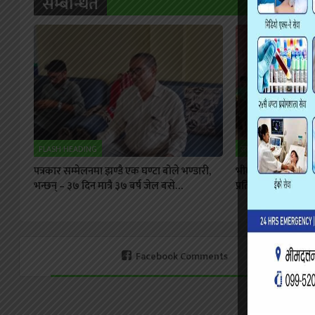
सम्बन्धित
FLASH HEADING
समाज
पत्रकार सम्मेलनमा झण्डै एक घण्टा बोले भण्डारी,
भीमदत्त पन्त स्मृति
भन्छन् – ३७ दिन मात्रै ३७ बर्ष जेल बसे…
प्रतियोगिताका बिजे
Facebook Comments