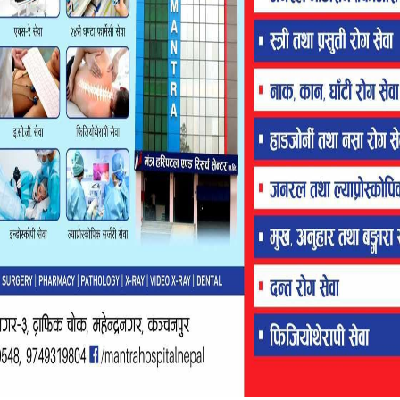
FLASH HEADING
 दिवसमा आयोजित निबन्ध
प्रज्ञा प्रतिष्ठानहरूका निर्णायक तहमा सुदूरपश्चिम
तालाई पुरस्कार वितरण
किन अदृश्य ?
Disqus Comments