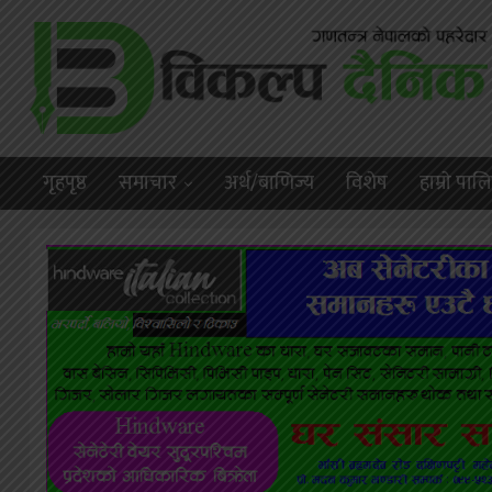
गृहपृष्ठ
समाचार
अर्थ/बाणिज्य
विशेष
हाम्राे पा