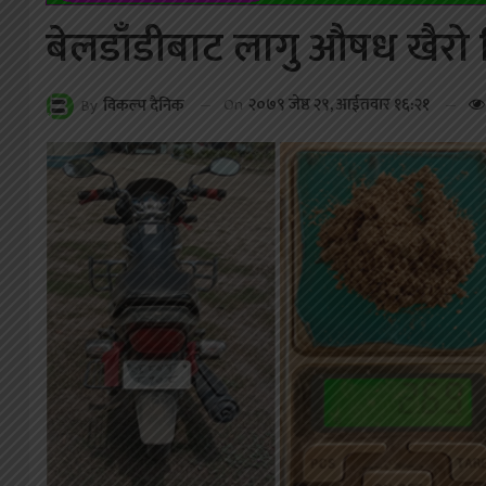
बेलडाँडीबाट लागु औषध खैरो 
On
२०७९ जेष्ठ २९, आईतवार १६:२१
By
विकल्प दैनिक