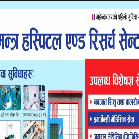
४२ लाखको योजना रहेकोमा प्रकाश नेगीले सडक निर्माणको ठेक्का २५
ा कर्मचारी टेकेन्द्रप्रसाद भट्टले पनि उक्त काम गरेका थिए । उनी
न् ।
वइन्जिनियरले ठेक्का लिएर गरेको काम गुणस्तरीय नभएको स्थानीयको
िवारिक सम्बन्धका कारण ठेक्का उपलब्ध नगराइएको दाबी गरेका छन् ।
र पुनः कालोपत्रे गर्न लगाइने सूचना अधिकारी हेमराज भट्टले बताए
ुर महराले कालोपत्रे सडकको निरीक्षण गरेका थिए । अनुगमनपछि मेयर
रलाई बोलाएर छलफल गरेका थिए । छलफलका क्रममा ठेकेदार नेगीले