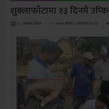
शुक्लाफाँटामा १३ दिनमै उप्कि
On
२०७९ श्रावण ३, मंगलवार १४:२३
By
विकल्प दैनिक