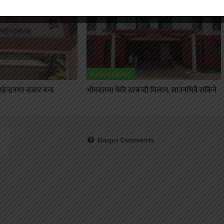
FLASH HEADING
ेन्द्रनगर बजार बन्द
भीमदत्तमा फेरि दरबन्दी मिलान, साउनभित्रै सकिने
Disqus Comments