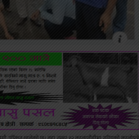
ग्दै उप्किन थालेको छ। वडा नम्बर १२ कालागौडीमा गरिएको कालोपत्रे