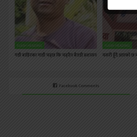
FLASH HEADING
FLASH HEADING
गडी बाहिरका गाडी चढ्छ कि चढ्दैन बैतडी प्रशासन
यसरी हुँदै आएको छ मह
Facebook Comments