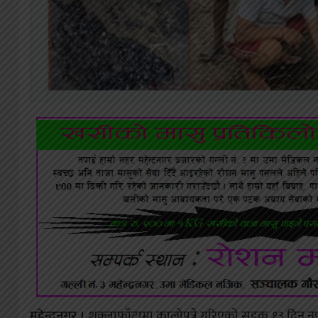
महेन्द्रनगर ।
शुक्लाफाँटामा कालोपत्रे गरिएको सडक १३ दिन नपु