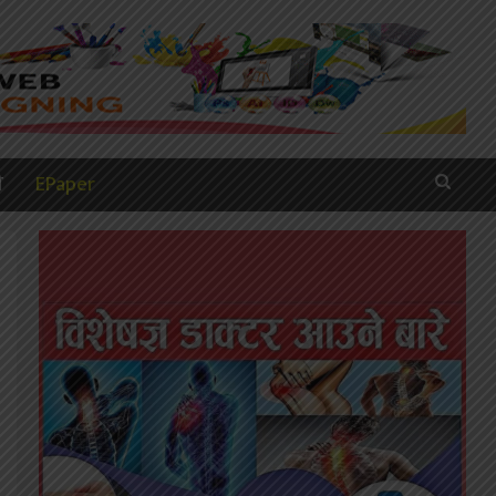
ी
EPaper