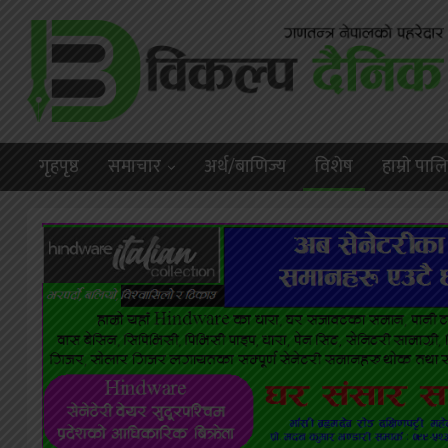
गृहपृष्ठ
समाचार
अर्थ/बाणिज्य
विशेष
हाम्राे पा