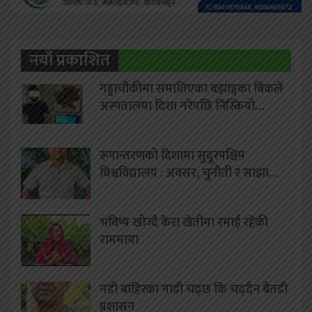
नयाँ प्रकाशित
गड्डाचौकीमा समातिएका बझाङ्गका बिकले
अस्पतालमा दिशा गरेपछि निस्कियो…
रूपान्तरणको दिशामा सुदूरपश्चिम
विश्वविद्यालय : अवसर, चुनौती र साझा…
भविष्य खोज्दै केरा खेतीमा रमाई रहेकी
राममाया
गडी बाहिरका गाडी चढ्छ कि चढ्दैन बैतडी
प्रशासन