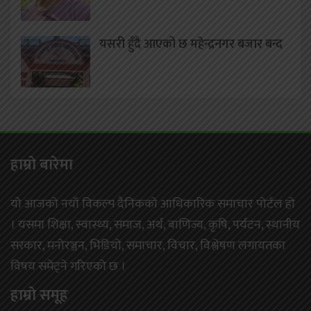
यसरी हुँदै आएको छ महेन्द्रनगर बजार बन्द
हाम्राे बारेमा
यो आजको नयाँ विकल्प दैनिकको आधिकारिक समाचार पोर्टल हो
। यसमा शिक्षा, स्वास्थ्य, समाज, अर्थ, बाणिज्य, कृषि, पर्यटन, स्थानीय
सरकार, मनोरञ्जन, भिडियो, समाचार, विचार, विश्लेषण लगायतका
विषय समेट्ने गरिएको छ ।
हाम्राे समूह