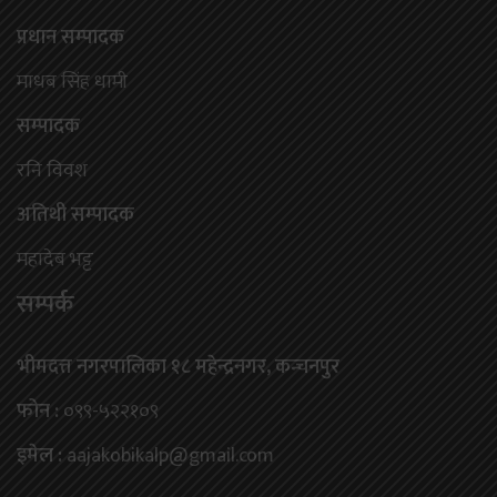
प्रधान सम्पादक
माधब सिंह धामी
सम्पादक
रनि विवश
अतिथी सम्पादक
महादेब भट्ट
सम्पर्क
भीमदत्त नगरपालिका १८ महेन्द्रनगर, कन्चनपुर
फोन :
०९९-५२२१०९
इमेल :
aajakobikalp@gmail.com