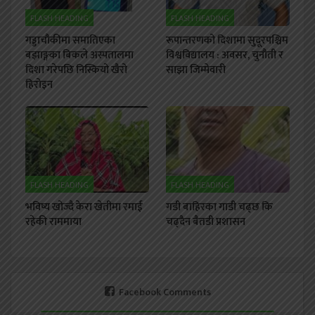
FLASH HEADING
FLASH HEADING
गड्डाचौकीमा समातिएका
रूपान्तरणको दिशामा सुदूरपश्चिम
बझाङ्गका बिकले अस्पतालमा
विश्वविद्यालय : अवसर, चुनौती र
दिशा गरेपछि निस्कियो खैरो
साझा जिम्मेवारी
हिरोइन
FLASH HEADING
FLASH HEADING
भविष्य खोज्दै केरा खेतीमा रमाई
गडी बाहिरका गाडी चढ्छ कि
रहेकी राममाया
चढ्दैन बैतडी प्रशासन
Facebook Comments