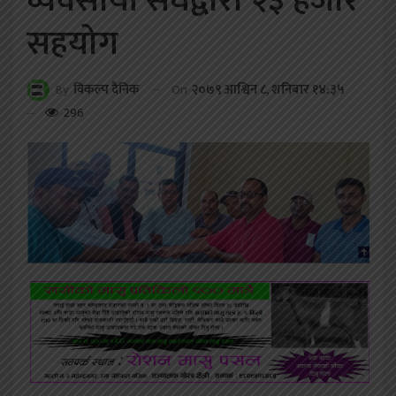
व्यवसायी संघद्वारा २३ हजार
सहयोग
On
२०७९ आश्विन ८, शनिबार १४:३५
By
विकल्प दैनिक
296