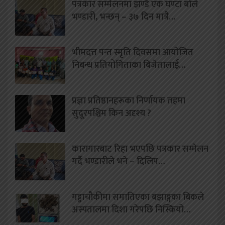
पत्रकार सम्मेलनमा झण्डै एक घण्टा बोले
भण्डारी, भन्छन् – ३७ दिन मात्रै…
भीमदत्त पन्त स्मृति दिवसमा आयोजित
निबन्ध प्रतियोगिताका बिजेतालाई…
प्रज्ञा प्रतिष्ठानहरूका निर्णायक तहमा
सुदूरपश्चिम किन अदृश्य ?
कारागारबाट रिहा भएपछि पत्रकार सम्मेलन
गर्दै भण्डारीले भने – दिलिप…
गड्डाचौकीमा समातिएका बझाङ्गका बिकले
अस्पतालमा दिशा गरेपछि निस्कियो…