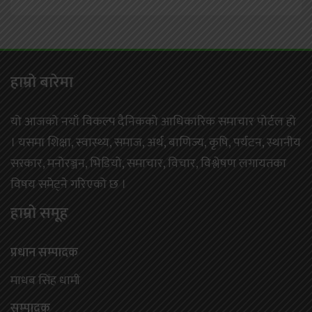
हाम्राे बारेमा
यो आजको नयाँ विकल्प दैनिकको आधिकारिक समाचार पोर्टल हो
। यसमा शिक्षा, स्वास्थ्य, समाज, अर्थ, बाणिज्य, कृषि, पर्यटन, स्थानीय
सरकार, मनोरञ्जन, भिडियो, समाचार, विचार, विश्लेषण लगायतका
विषय समेट्ने गरिएको छ ।
हाम्राे समूह
प्रधान सम्पादक
माधब सिंह धामी
सम्पादक