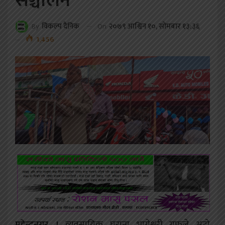
सञ्चालन
On
२०७९ आश्विन १०, सोमबार १३:३६
By
विकल्प दैनिक
1,456
महेन्द्रनगर ।
व्यवसायिक घराना भागेश्वरी ग्रुफले अटो