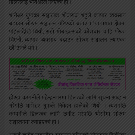
डिलरलाई भागेश्वरले लिएको हो ।
भागेश्वर ग्रुफका सञ्चालक भोजराज भट्टले व्यापार व्यवसाय
बढाउन सोरुम सञ्चालन गरिएको बताए । ‘यातायात क्षेत्रमा
पहिलादेखि थियौ, अटो मोबाइल्सको कोराबार चाहि गरेका
थिएनौ, व्यापार व्यवसाय बढाउन सोरुम सञ्चालन ल्याएका
छौ’ उनले भने ।
होण्डा कम्पनीले महेन्द्रनगरमा डिलरको लागि सूचना आव्हान
गरेपछि भागेश्वर ग्रुफले निवेदन हालेको थियो । त्यसपछि
कम्पनीले डिलरका लागि छनौट गरेपछि भाँसीमा सोरुम
सञ्चालनमा ल्याइएको हो ।