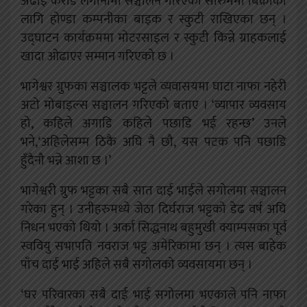
अढाई करोड लगानीमा सञ्चालन गरिएको सोरुममा बिक्रीका
लागि होण्डा कम्पनीका बाइक र स्कुटी राखिएका छन् ।
उद्घाटन कार्यक्रममा मोटरसाइल र स्कुटी किन्ने ग्राहकलाई
खादा ओढाएर सम्मान गरिएको छ ।
भागेश्वर ग्रुफका सञ्चालक भट्टले व्यवासयमा घाटा नाफा नहेरी
अटो मोबाइल्स सञ्चालन गरिएको बताए । ‘व्यापार व्यवसाय
हो, कहिले अगाडि कहिले पछाडि भई रहन्छ’ उनले
भने,‘अहिलेसम्म ठिकै अघि नै छौ, यस पटक पनि पछाडि
हुँदैनौ भन्ने आशा छ ।’
भागेश्वरी ग्रुफ भट्टका सबै सात दाई भाईले सगोलमा सञ्चालन
गरेका हुन् । उनीहरुमध्ये जेठा दिर्घराज भट्टको डेढ वर्ष अघि
निधन भएको थियो । अर्का सिद्धनाथ बहुमुखी क्याम्पसका पूर्व
स्ववियु सभापति नवराज भट्ट अमेरिकामा छन् । त्यस बाहेक
पाँच दाई भाई अहिले सबै सगोलको व्यवसायमा छन् ।
‘घर परिवारका सबै दाई भाई सगोलमा भएकाले पनि नाफा