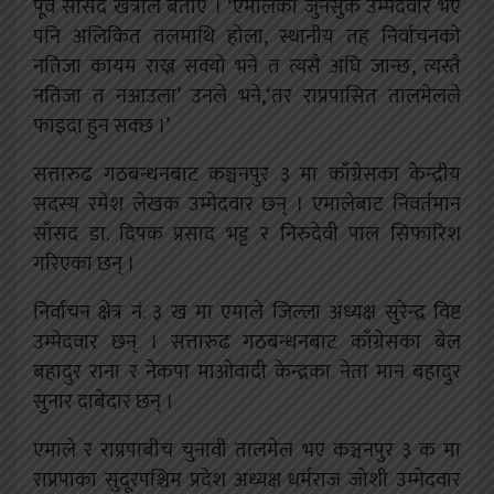
पूर्व साँसद खत्रीले बताए । ‘एमालेका जुनसुकै उम्मेदवार भए
पनि अलिकित तलमाथि होला, स्थानीय तह निर्वाचनको
नतिजा कायम राख्न सक्यो भने त त्यसै अघि जान्छ, त्यस्तै
नतिजा त नआउला’ उनले भने,‘तर राप्रपासित तालमेलले
फाइदा हुन सक्छ ।’
सत्तारुढ गठबन्धनबाट कञ्चनपुर ३ मा काँग्रेसका केन्द्रीय
सदस्य रमेश लेखक उम्मेदवार छन् । एमालेबाट निवर्तमान
साँसद डा. दिपक प्रसाद भट्ट र निरुदेवी पाल सिफारिश
गरिएका छन् ।
निर्वाचन क्षेत्र नं. ३ ख मा एमाले जिल्ला अध्यक्ष सुरेन्द्र विष्ट
उम्मेदवार छन् । सत्तारुढ गठबन्धनबाट काँग्रेसका बेल
बहादुर राना र नेकपा माओवादी केन्द्रका नेता मान बहादुर
सुनार दाबेदार छन् ।
एमाले र राप्रपाबीच चुनावी तालमेल भए कञ्चनपुर ३ क मा
राप्रपाका सुदूरपश्चिम प्रदेश अध्यक्ष धर्मराज जोशी उम्मेदवार