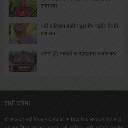
राममाया
गडी बाहिरका गाडी चढ्छ कि चढ्दैन बैतडी
प्रशासन
यसरी हुँदै आएको छ महेन्द्रनगर बजार बन्द
हाम्राे बारेमा
यो आजको नयाँ विकल्प दैनिकको आधिकारिक समाचार पोर्टल हो