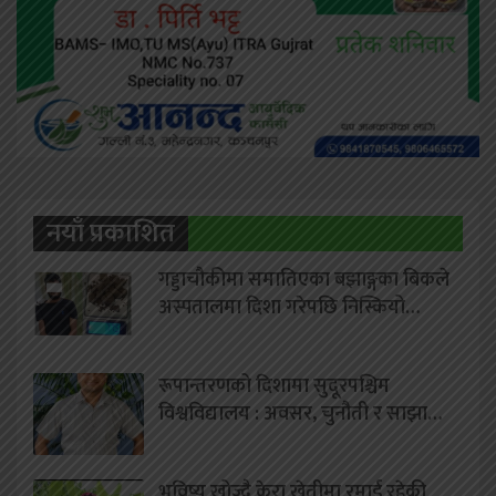
नयाँ प्रकाशित
गड्डाचौकीमा समातिएका बझाङ्गका बिकले
अस्पतालमा दिशा गरेपछि निस्कियो…
रूपान्तरणको दिशामा सुदूरपश्चिम
विश्वविद्यालय : अवसर, चुनौती र साझा…
भविष्य खोज्दै केरा खेतीमा रमाई रहेकी