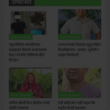
सम्बन्धित
FLASH HEADING
FLASH HEADING
गड्डाचौकीमा समातिएका
रूपान्तरणको दिशामा सुदूरपश्चिम
बझाङ्गका बिकले अस्पतालमा
विश्वविद्यालय : अवसर, चुनौती र
दिशा गरेपछि निस्कियो खैरो
साझा जिम्मेवारी
हिरोइन
FLASH HEADING
FLASH HEADING
भविष्य खोज्दै केरा खेतीमा रमाई
गडी बाहिरका गाडी चढ्छ कि
रहेकी राममाया
चढ्दैन बैतडी प्रशासन