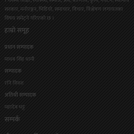
। यसमा शिक्षा, स्वास्थ्य, समाज, अर्थ, बाणिज्य, कृषि, पर्यटन, स्थानीय
सरकार, मनोरञ्जन, भिडियो, समाचार, विचार, विश्लेषण लगायतका
विषय समेट्ने गरिएको छ ।
हाम्राे समूह
प्रधान सम्पादक
माधब सिंह धामी
सम्पादक
रनि विवश
अतिथी सम्पादक
महादेब भट्ट
सम्पर्क