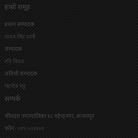
हाम्राे समूह
प्रधान सम्पादक
माधब सिंह धामी
सम्पादक
रनि विवश
अतिथी सम्पादक
महादेब भट्ट
सम्पर्क
भीमदत्त नगरपालिका १८ महेन्द्रनगर, कन्चनपुर
फोन :
०९९-५२२१०९