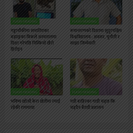
FLASH HEADING
FLASH HEADING
गड्डाचौकीमा समातिएका
रूपान्तरणको दिशामा सुदूरपश्चिम
बझाङ्गका बिकले अस्पतालमा
विश्वविद्यालय : अवसर, चुनौती र
दिशा गरेपछि निस्कियो खैरो
साझा जिम्मेवारी
हिरोइन
FLASH HEADING
FLASH HEADING
भविष्य खोज्दै केरा खेतीमा रमाई
गडी बाहिरका गाडी चढ्छ कि
रहेकी राममाया
चढ्दैन बैतडी प्रशासन