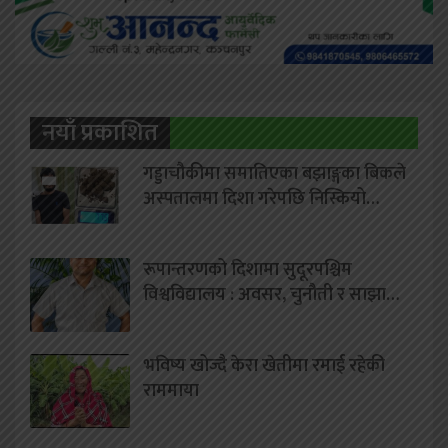
नयाँ प्रकाशित
गड्डाचौकीमा समातिएका बझाङ्गका बिकले
अस्पतालमा दिशा गरेपछि निस्कियो…
रूपान्तरणको दिशामा सुदूरपश्चिम
विश्वविद्यालय : अवसर, चुनौती र साझा…
भविष्य खोज्दै केरा खेतीमा रमाई रहेकी
राममाया