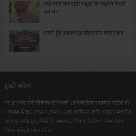
गडी बाहिरका गाडी चढ्छ कि चढ्दैन बैतडी
प्रशासन
यसरी हुँदै आएको छ महेन्द्रनगर बजार बन्द
हाम्राे बारेमा
यो आजको नयाँ विकल्प दैनिकको आधिकारिक समाचार पोर्टल हो
। यसमा शिक्षा, स्वास्थ्य, समाज, अर्थ, बाणिज्य, कृषि, पर्यटन, स्थानीय
सरकार, मनोरञ्जन, भिडियो, समाचार, विचार, विश्लेषण लगायतका
विषय समेट्ने गरिएको छ ।