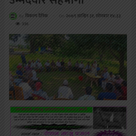
उम्मेदवार सहभागी
On
२०७९ आश्विन ३१, सोमबार १४:३३
By
विकल्प दैनिक
336