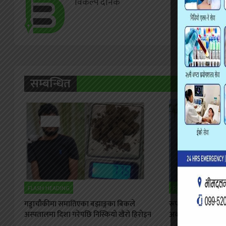
विकल्प दैनिक
सम्बन्धित
FLASH HEADING
FLASH HEADING
गड्डाचौकीमा समातिएका बझाङ्गका बिकले
रूपान्तरणको दिशामा स
अस्पतालमा दिशा गरेपछि निस्कियो खैरो हिरोइन
अवसर, चुनौती र साझा