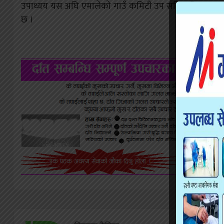
उपाध्यय यस अघि एमालेको गाउँ कमिटी उप सचिव थिए । एमालेले 
छ ।