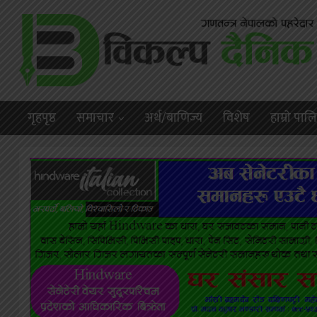
गृहपृष्ठ
समाचार
अर्थ/बाणिज्य
विशेष
हाम्राे पा