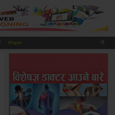
ी
EPaper