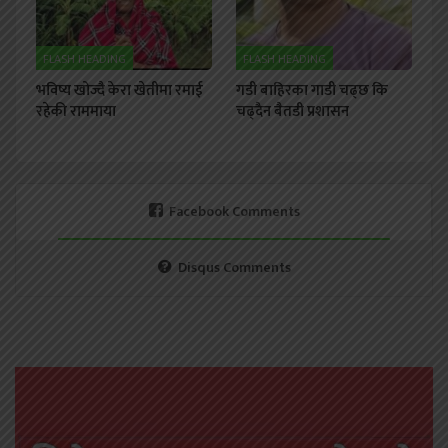
FLASH HEADING
FLASH HEADING
भविष्य खोज्दै केरा खेतीमा रमाई
गडी बाहिरका गाडी चढ्छ कि
रहेकी राममाया
चढ्दैन बैतडी प्रशासन
Facebook Comments
Disqus Comments