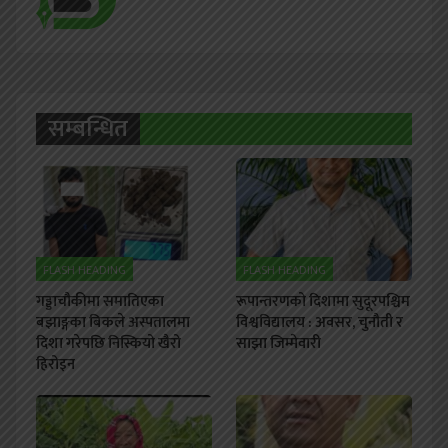
सम्बन्धित
FLASH HEADING
FLASH HEADING
गड्डाचौकीमा समातिएका
रूपान्तरणको दिशामा सुदूरपश्चिम
बझाङ्गका बिकले अस्पतालमा
विश्वविद्यालय : अवसर, चुनौती र
दिशा गरेपछि निस्कियो खैरो
साझा जिम्मेवारी
हिरोइन