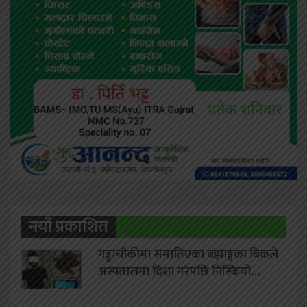
नयाँ प्रकाशित
गड्डाचौकीमा समातिएका बझाङ्गका बिकले
अस्पतालमा दिशा गरेपछि निस्कियो…