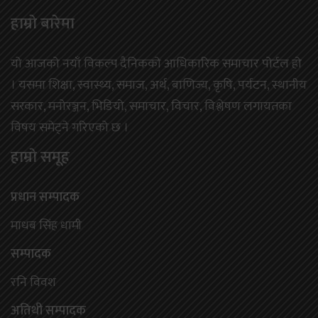
हाम्राे बारेमा
यो आजको नयाँ विकल्प दैनिकको आधिकारिक समाचार पोर्टल हो
। यसमा शिक्षा, स्वास्थ्य, समाज, अर्थ, बाणिज्य, कृषि, पर्यटन, स्थानीय
सरकार, मनोरञ्जन, भिडियो, समाचार, विचार, विश्लेषण लगायतका
विषय समेट्ने गरिएको छ ।
हाम्राे समूह
प्रधान सम्पादक
माधब सिंह धामी
सम्पादक
रनि विवश
अतिथी सम्पादक