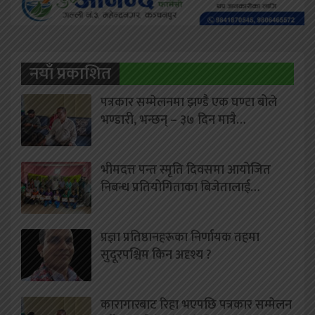
नयाँ प्रकाशित
पत्रकार सम्मेलनमा झण्डै एक घण्टा बोले
भण्डारी, भन्छन् – ३७ दिन मात्रै…
भीमदत्त पन्त स्मृति दिवसमा आयोजित
निबन्ध प्रतियोगिताका बिजेतालाई…
प्रज्ञा प्रतिष्ठानहरूका निर्णायक तहमा
सुदूरपश्चिम किन अदृश्य ?
कारागारबाट रिहा भएपछि पत्रकार सम्मेलन