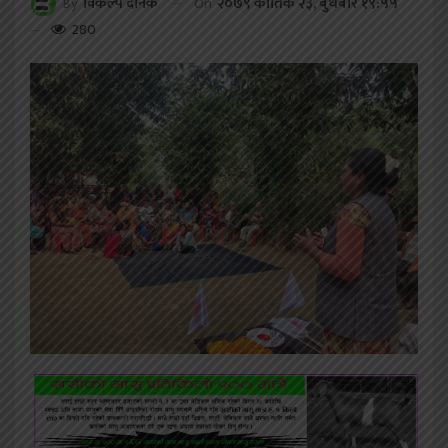
On
२०७९ कार्तिक २३, बुधबार १९:५५
By
विकल्प दैनिक
280