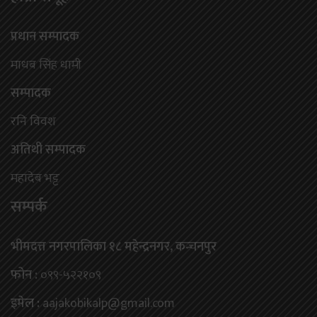
प्रधान सम्पादक
माधब सिंह धामी
सम्पादक
रनि विवश
अतिथी सम्पादक
महादेब भट्ट
सम्पर्क
भीमदत्त नगरपालिका १८ महेन्द्रनगर, कन्चनपुर
फोन :
०९९-५२२१०९
इमेल :
aajakobikalp@gmail.com