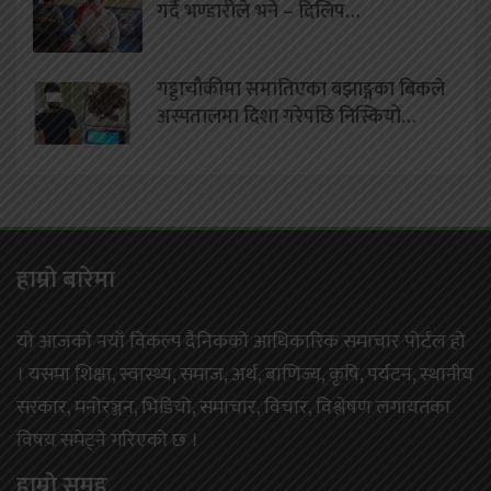
गर्दै भण्डारीले भने – दिलिप…
गड्डाचौकीमा समातिएका बझाङ्गका बिकले
अस्पतालमा दिशा गरेपछि निस्कियो…
हाम्राे बारेमा
यो आजको नयाँ विकल्प दैनिकको आधिकारिक समाचार पोर्टल हो
। यसमा शिक्षा, स्वास्थ्य, समाज, अर्थ, बाणिज्य, कृषि, पर्यटन, स्थानीय
सरकार, मनोरञ्जन, भिडियो, समाचार, विचार, विश्लेषण लगायतका
विषय समेट्ने गरिएको छ ।
हाम्राे समूह