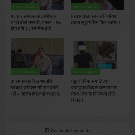
FLASH HEADING
FLASH HEADING
पत्रकार सम्मेलनमा झण्डै एक
प्रज्ञा प्रतिष्ठानहरूका निर्णायक
घण्टा बोले भण्डारी, भन्छन् – ३७
तहमा सुदूरपश्चिम किन अदृश्य ?
दिन मात्रै ३७ बर्ष जेल बसे…
FLASH HEADING
FLASH HEADING
कारागारबाट रिहा भएपछि
गड्डाचौकीमा समातिएका
पत्रकार सम्मेलन गर्दै भण्डारीले
बझाङ्गका बिकले अस्पतालमा
भने – दिलिप बिष्टलाई फसाउन…
दिशा गरेपछि निस्कियो खैरो
हिरोइन
Facebook Comments