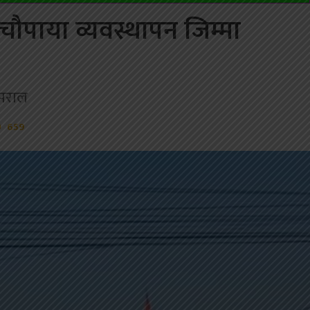
ौपाया व्यवस्थापन जिम्मा
 पराल
659