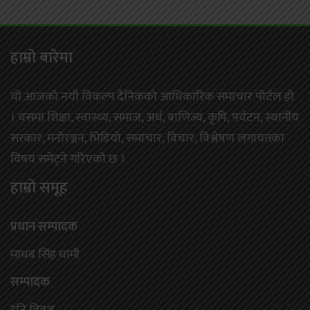
हाम्राे बारेमा
यो आजको नयाँ विकल्प दैनिकको आधिकारिक समाचार पोर्टल हो
। यसमा शिक्षा, स्वास्थ्य, समाज, अर्थ, बाणिज्य, कृषि, पर्यटन, स्थानीय
सरकार, मनोरञ्जन, भिडियो, समाचार, विचार, विश्लेषण लगायतका
विषय समेट्ने गरिएको छ ।
हाम्राे समूह
प्रधान सम्पादक
माधब सिंह धामी
सम्पादक