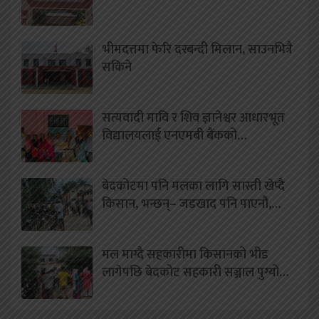
भीमदत्तमा फेरि दरबन्दी मिलान, साउनभित्रै
सकिने
सत्यवादी मावि र शिव ज्ञानेश्वर आधारभूत
विद्यालयलाई एनएमबी बैंकको…
बेदकोटमा पनि मलका लागि सास्ती खेप्दै
किसान, भन्छन्– जडखाद पनि पाएनौ,…
मल माग्दै सहकारीमा किसानको भीड
लागेपछि बेदकोट सहकारी सञ्जाल पुग्यो…