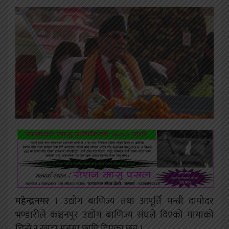
महेन्द्रनगर ।
उद्योग बाणिज्य तथा आपूर्ति मन्त्री दामोदर
भण्डारीले कञ्चनपुर उद्योग बाणिज्य संघले दिएको मायाको
चिनो र खादा मञ्चमा छाडि दिएका छन् ।