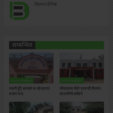
विकल्प दैनिक
सम्बन्धित
FLASH HEADING
FLASH HEADING
यसरी हुँदै आएको छ महेन्द्रनगर
भीमदत्तमा फेरि दरबन्दी मिलान,
बजार बन्द
साउनभित्रै सकिने