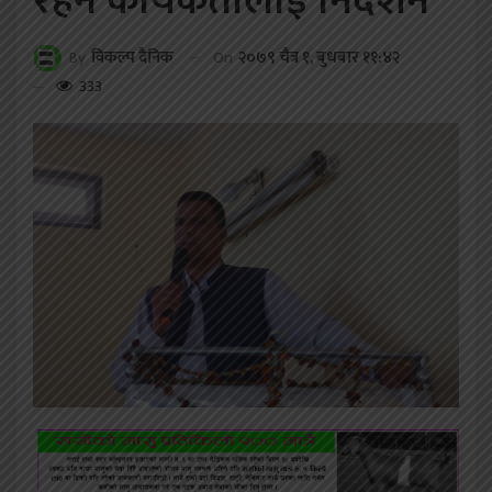
रहन कार्यकर्तालाई निर्देशन
On
२०७९ चैत्र १, बुधबार ११:४२
By
विकल्प दैनिक
333