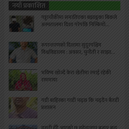
नयाँ प्रकाशित
गड्डाचौकीमा समातिएका बझाङ्गका बिकले
अस्पतालमा दिशा गरेपछि निस्कियो…
रूपान्तरणको दिशामा सुदूरपश्चिम
विश्वविद्यालय : अवसर, चुनौती र साझा…
भविष्य खोज्दै केरा खेतीमा रमाई रहेकी
राममाया
गडी बाहिरका गाडी चढ्छ कि चढ्दैन बैतडी
प्रशासन
यसरी हुँदै आएको छ महेन्द्रनगर बजार बन्द