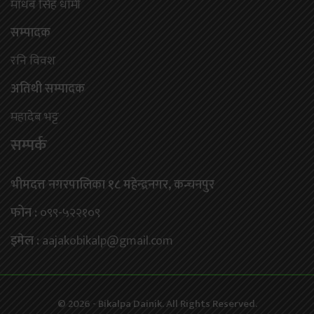
माधब सिंह धामी
सम्पादक
रनि विवश
अतिथी सम्पादक
महादेब भट्ट
सम्पर्क
भीमदत्त नगरपालिका १८ महेन्द्रनगर, कन्चनपुर
फोन :
०९९-५२२१०९
इमेल :
aajakobikalp@gmail.com
© 2026 - Bikalpa Dainik. All Rights Reserved.