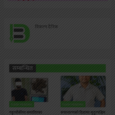
विकल्प दैनिक
सम्बन्धित
FLASH HEADING
FLASH HEADING
गड्डाचौकीमा समातिएका
रूपान्तरणको दिशामा सुदूरपश्चिम