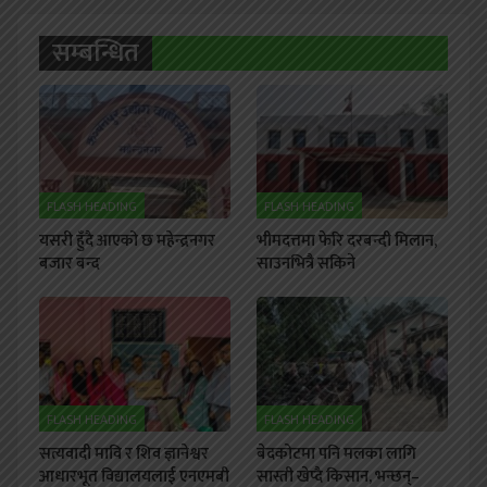
सम्बन्धित
FLASH HEADING
FLASH HEADING
यसरी हुँदै आएको छ महेन्द्रनगर
भीमदत्तमा फेरि दरबन्दी मिलान,
बजार बन्द
साउनभित्रै सकिने
FLASH HEADING
FLASH HEADING
सत्यवादी मावि र शिव ज्ञानेश्वर
बेदकोटमा पनि मलका लागि
आधारभूत विद्यालयलाई एनएमबी
सास्ती खेप्दै किसान, भन्छन्–