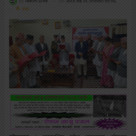
On
२०८१ जेष्ठ २९, मंगलवार १०:०६
By
विकल्प दैनिक
593