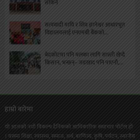
सकिने
सत्यवादी मावि र शिव ज्ञानेश्वर आधारभूत
विद्यालयलाई एनएमबी बैंकको…
बेदकोटमा पनि मलका लागि सास्ती खेप्दै
किसान, भन्छन्– जडखाद पनि पाएनौ,…
हाम्राे बारेमा
यो आजको नयाँ विकल्प दैनिकको आधिकारिक समाचार पोर्टल हो
। यसमा शिक्षा, स्वास्थ्य, समाज, अर्थ, बाणिज्य, कृषि, पर्यटन, स्थानीय