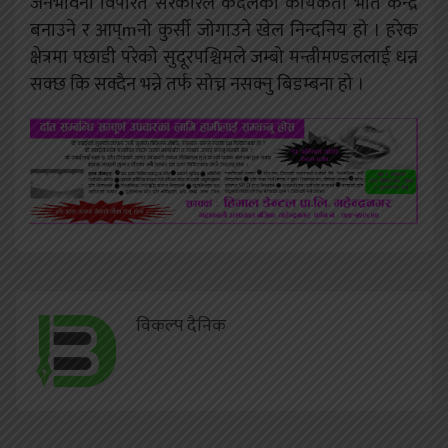
जनभावना विपरित सरकारले कदलका कार्यकर्ता भर्ति केन्द्र
बनाउने र आप्mनो कुर्सी जोगाउने खेल निन्दनिय हो । हरेक
क्षेत्रमा पछाडी परेको सुदूरपश्चिमले जम्बो मन्त्रीमण्डललाई धन्न
सक्छ कि सक्दैन भन्ने तर्फ सोच्न नसक्नु बिडम्बना हो ।
विकल्प दैनिक