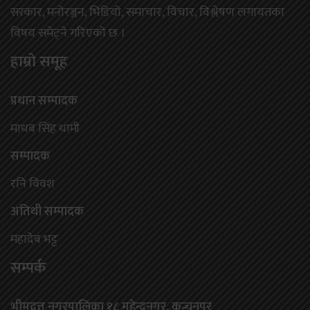
सरकार, मनोरञ्जन, भिडियो, समाचार, विचार, विश्लेषण लगायतका
विषय समेट्ने गरिएको छ ।
हाम्राे समूह
प्रधान सम्पादक
माधब सिंह धामी
सम्पादक
रनि विवश
अतिथी सम्पादक
महादेब भट्ट
सम्पर्क
भीमदत्त नगरपालिका १८ महेन्द्रनगर, कन्चनपुर