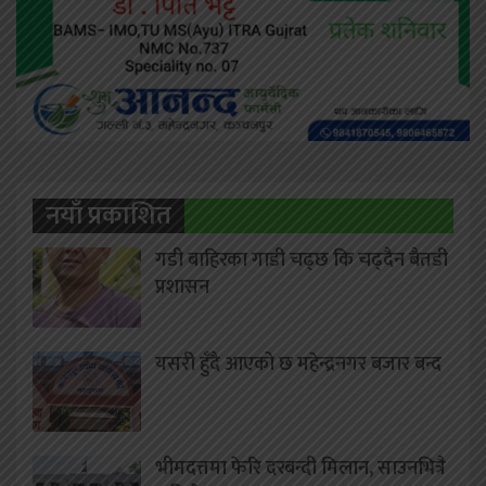
नयाँ प्रकाशित
गडी बाहिरका गाडी चढ्छ कि चढ्दैन बैतडी
प्रशासन
यसरी हुँदै आएको छ महेन्द्रनगर बजार बन्द
भीमदत्तमा फेरि दरबन्दी मिलान, साउनभित्रै