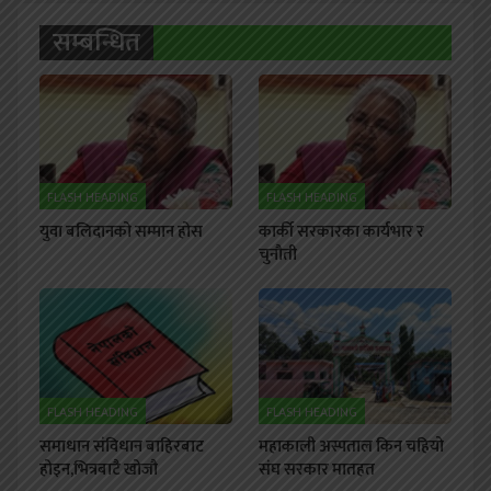
सम्बन्धित
FLASH HEADING
FLASH HEADING
युवा बलिदानको सम्मान होस
कार्की सरकारका कार्यभार र
चुनौती
FLASH HEADING
FLASH HEADING
समाधान संविधान बाहिरबाट
महाकाली अस्पताल किन चहियो
होइन,भित्रबाटै खोजौ
संघ सरकार मातहत