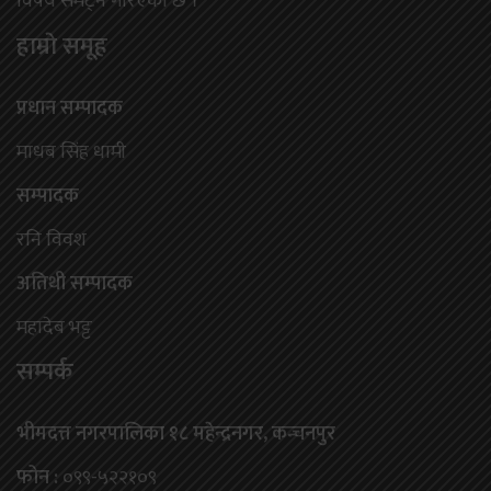
विषय समेट्ने गरिएको छ ।
हाम्राे समूह
प्रधान सम्पादक
माधब सिंह धामी
सम्पादक
रनि विवश
अतिथी सम्पादक
महादेब भट्ट
सम्पर्क
भीमदत्त नगरपालिका १८ महेन्द्रनगर, कन्चनपुर
फोन :
०९९-५२२१०९