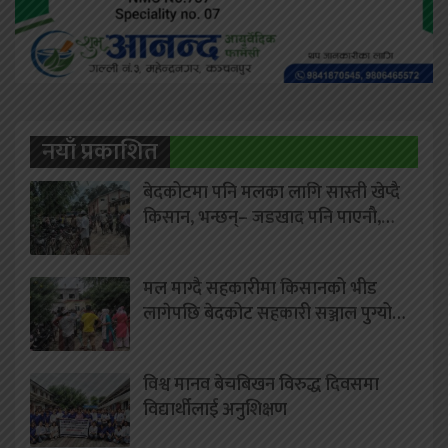
नयाँ प्रकाशित
बेदकोटमा पनि मलका लागि सास्ती खेप्दै
किसान, भन्छन्– जडखाद पनि पाएनौ,…
मल माग्दै सहकारीमा किसानको भीड
लागेपछि बेदकोट सहकारी सञ्जाल पुग्यो…
विश्व मानव बेचबिखन विरुद्ध दिवसमा
विद्यार्थीलाई अनुशिक्षण