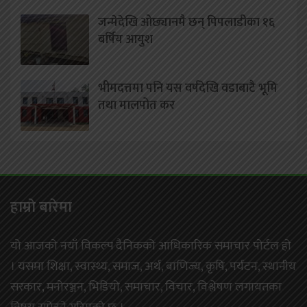
जन्मेदेखि ओछ्यानमै छन् पिपलाडीका १६
बर्षिय आयुश
भीमदत्तमा पनि यस वर्षदेखि वडाबाटै भूमि
तथा मालपोत कर
हाम्राे बारेमा
यो आजको नयाँ विकल्प दैनिकको आधिकारिक समाचार पोर्टल हो
। यसमा शिक्षा, स्वास्थ्य, समाज, अर्थ, बाणिज्य, कृषि, पर्यटन, स्थानीय
सरकार, मनोरञ्जन, भिडियो, समाचार, विचार, विश्लेषण लगायतका