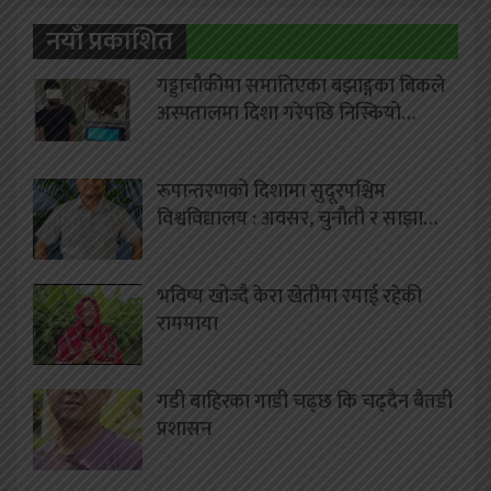
नयाँ प्रकाशित
गड्डाचौकीमा समातिएका बझाङ्गका बिकले
अस्पतालमा दिशा गरेपछि निस्कियो…
रूपान्तरणको दिशामा सुदूरपश्चिम
विश्वविद्यालय : अवसर, चुनौती र साझा…
भविष्य खोज्दै केरा खेतीमा रमाई रहेकी
राममाया
गडी बाहिरका गाडी चढ्छ कि चढ्दैन बैतडी
प्रशासन