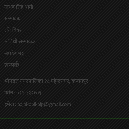
माधब सिंह धामी
सम्पादक
रनि विवश
अतिथी सम्पादक
महादेब भट्ट
सम्पर्क
भीमदत्त नगरपालिका १८ महेन्द्रनगर, कन्चनपुर
फोन :
०९९-५२२१०९
इमेल :
aajakobikalp@gmail.com