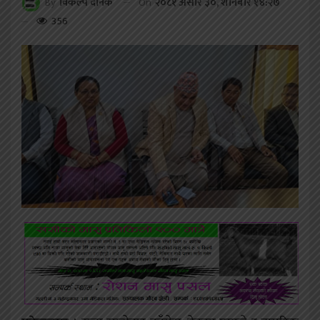
On
२०८१ असार ३०, शनिबार १४:२७
By
विकल्प दैनिक
356