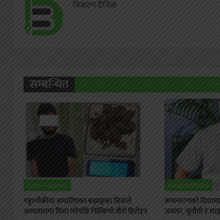
विकल्प दैनिक
सम्बन्धित
FLASH HEADING
FLASH HEADING
गड्डाचौकीमा समातिएका बझाङ्गका बिकले
रूपान्तरणको दिशामा स
अस्पतालमा दिशा गरेपछि निस्कियो खैरो हिरोइन
अवसर, चुनौती र साझा