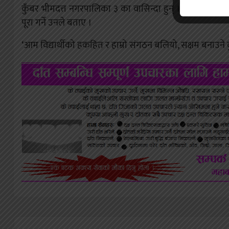
कुँबर भीमदत्त नगरपालिका ३ का वासिन्दा हुन् । क्रान्तिकारी
पूरा गर्ने उनले बताए ।
‘आम विद्यार्थीको हकहित र हाम्रो संगठन बलियो, सक्षम बनाउने क