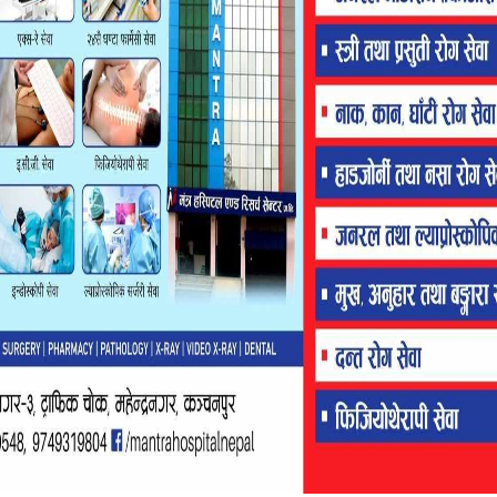
्रिय छन् । उनी विद्यालय तहबाट क्रान्तिकारीको राजनीतिमा आएका हुन्
ेताका रुपमा परिचित छन् । कुँबरलाई सबैसित समन्वय गरी निर्णय लिन सक्ने
्र विद्यार्थी युनियन(स्ववियु) निर्वाचनमा आफ्नो भूमिका देखाएका थिए ।
 क्रान्तिकारीले जितेको थियो । बेलौरीको महाकाली बहुमुखी क्याम्पसमा