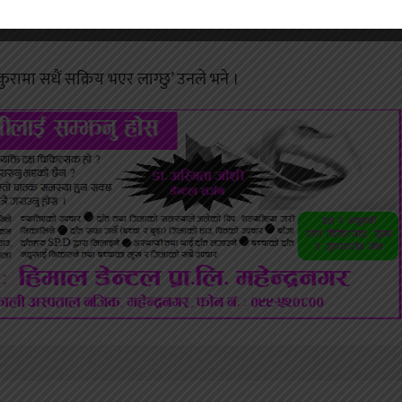
का केन्द्रीय समितिले दिएको जिम्मेवारीलाई आफूले इमान्दातिारका साथ
ुरामा सधैं सक्रिय भएर लाग्छु’ उनले भने ।