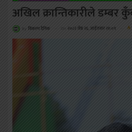
अखिल क्रान्तिकारीले डम्बर कु
On
२०८२ जेष्ठ २६, आईतवार २१:०९
By
विकल्प दैनिक