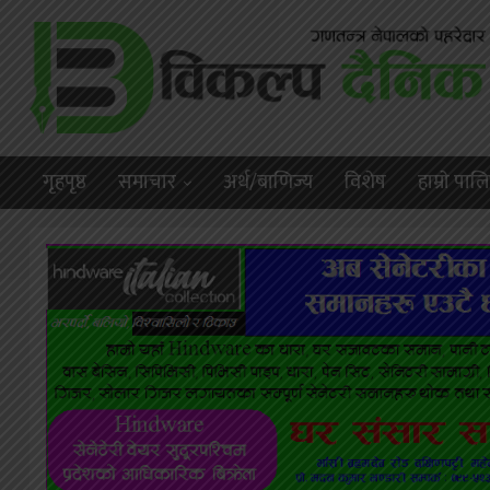
गृहपृष्ठ
समाचार
अर्थ/बाणिज्य
विशेष
हाम्राे पा