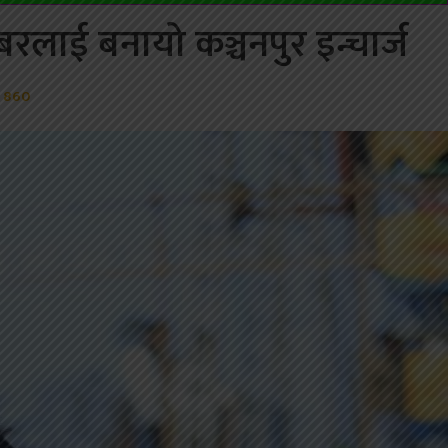
ँबरलाई बनायो कञ्चनपुर इन्चार्ज
860