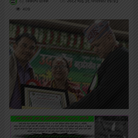
On
२०८२ भाद्र ३१, मंगलवार १४:४३
By
विकल्प दैनिक
408