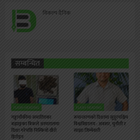
विकल्प दैनिक
सम्बन्धित
FLASH HEADING
FLASH HEADING
गड्डाचौकीमा समातिएका
रूपान्तरणको दिशामा सुदूरपश्चिम
बझाङ्गका बिकले अस्पतालमा
विश्वविद्यालय : अवसर, चुनौती र
दिशा गरेपछि निस्कियो खैरो
साझा जिम्मेवारी
हिरोइन