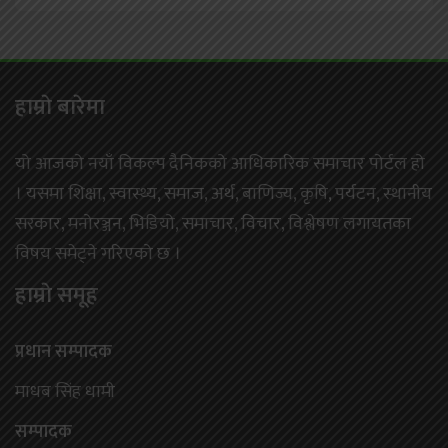
हाम्राे बारेमा
यो आजको नयाँ विकल्प दैनिकको आधिकारिक समाचार पोर्टल हो
। यसमा शिक्षा, स्वास्थ्य, समाज, अर्थ, बाणिज्य, कृषि, पर्यटन, स्थानीय
सरकार, मनोरञ्जन, भिडियो, समाचार, विचार, विश्लेषण लगायतका
विषय समेट्ने गरिएको छ ।
हाम्राे समूह
प्रधान सम्पादक
माधब सिंह धामी
सम्पादक