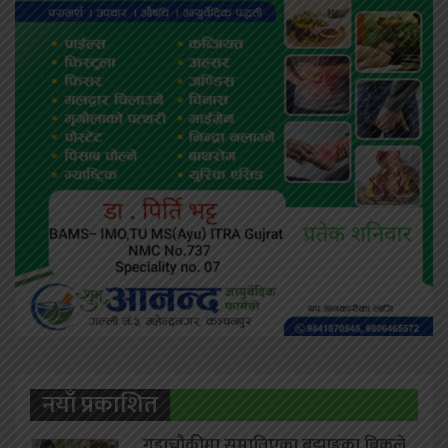
नयाँ प्रकाशित
गड्डाचौकीमा समातिएका बझाङ्गका बिकले