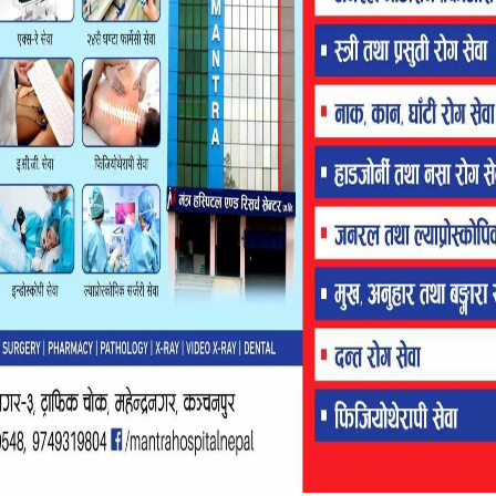
सेठीले बताएका छन् ।
र लालझाडी गाउँपालिकाको इन्चार्ज पनि हुँ,’ उनले भने, ’अहिले क्याम्पस
ुल्छ त्यसपछि पार्टीबाट पनि राजीनामा दिन्छु र प्रचार पनि गर्दैन।’
 क्याम्पसको प्रमुख पनि हुने यो त निर्वाचन आचारसंहिता र विद्यमान
्ता हुन अफ्ठारो लागेन ? भन्ने प्रश्नमा सेठीले कात्तिक १४ गतेपछि पार्टी