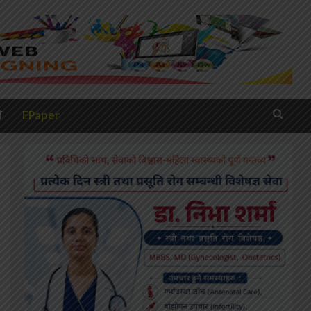
ी
EPaper