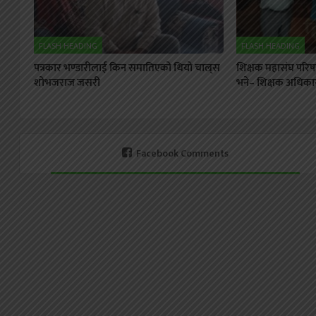
FLASH HEADING
FLASH HEADING
पत्रकार भण्डारीलाई किन समातिएको थियो चाल्र्स
शिक्षक महासंघ परिषद्
शोभजराज जसरी
भने– शिक्षक अधिकार
Facebook Comments