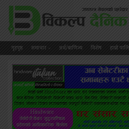
गृहपृष्ठ
समाचार
अर्थ/बाणिज्य
विशेष
हाम्राे पा