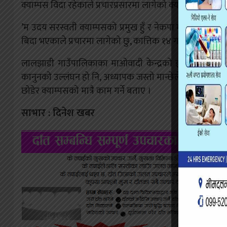
क्याम्पस विदा रहेकाले प्रचारप्रसारमा लागेको क्याम्पस प्रमुख 
’म उदय सरस्वती क्याम्पसको प्रमुख हुँ र नेकपा माओवादी केन्द्
बिदा भएकाले प्रचारमा लागेको छु, कात्तिक १४ गतेबाट क्याम्पस ख
लालझाडी गाउँपालिकाका माओवादी केन्द्रको इन्चार्ज पनि हुने
कानुनको उल्लंघन हो नि, अध्यापक जस्तो मान्छेले पार्टीको कार्यकर
छोडेर क्याम्पसको मात्रै काम गर्ने बताए ।
साभार : दिनेश खबर