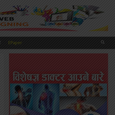
ी
EPaper