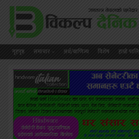
गृहपृष्ठ
समाचार
अर्थ/बाणिज्य
विशेष
हाम्राे पा