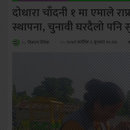
दोधारा चाँदनी १ मा एमाले राप्
स्थापना, चुनावी घरदैलो पनि स
On
२०७९ कार्तिक २, बुधबार २०:४७
By
विकल्प दैनिक