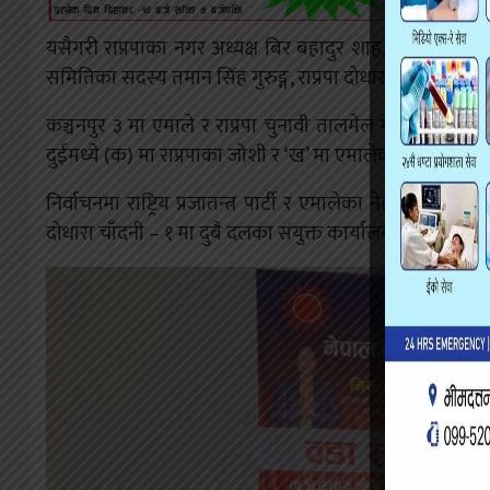
यसैगरी राप्रपाका नगर अध्यक्ष बिर बहादुर शाह, दोधारा चाँदनी 
समितिका सदस्य तमान सिंह गुरुङ्ग, राप्रपा दोधारा चाँदनी नगर 
कञ्चनपुर ३ मा एमाले र राप्रपा चुनावी तालमेल गरी चुनावी म
दुईमध्ये (क) मा राप्रपाका जोशी र ‘ख’ मा एमालेका विष्ट उम्मेदव
निर्वाचनमा राष्ट्रिय प्रजातन्त्र पार्टी र एमालेका नेता कार्यकर
दोधारा चाँदनी – १ मा दुबै दलका संयुक्त कार्यालय खोलिएसंगै