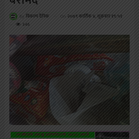
बरामद
On
२०७९ कार्तिक ४, शुक्रबार १९:५१
By
विकल्प दैनिक
346