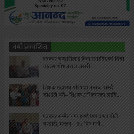
नयाँ प्रकाशित
पत्रकार भण्डारीलाई किन समातिएको थियो
चाल्र्स शोभजराज जसरी
शिक्षक महासंघ परिषद्मा मन्तव्य राख्दै
जोशीले भने– शिक्षक अधिकारका लागि…
पत्रकार सम्मेलनमा झण्डै एक घण्टा बोले
भण्डारी, भन्छन् – ३७ दिन मात्रै…