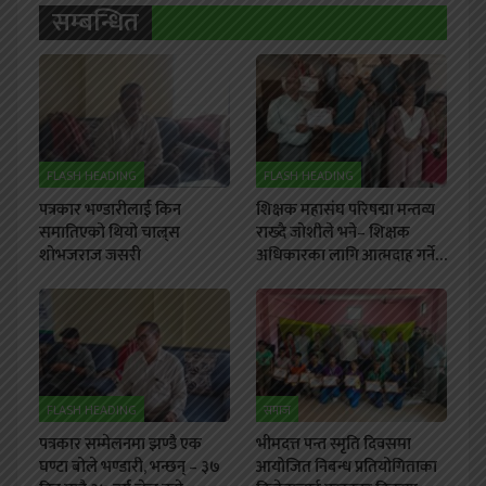
सम्बन्धित
FLASH HEADING
FLASH HEADING
पत्रकार भण्डारीलाई किन
शिक्षक महासंघ परिषद्मा मन्तव्य
समातिएको थियो चाल्र्स
राख्दै जोशीले भने– शिक्षक
शोभजराज जसरी
अधिकारका लागि आत्मदाह गर्ने…
FLASH HEADING
समाज
पत्रकार सम्मेलनमा झण्डै एक
भीमदत्त पन्त स्मृति दिवसमा
घण्टा बोले भण्डारी, भन्छन् – ३७
आयोजित निबन्ध प्रतियोगिताका