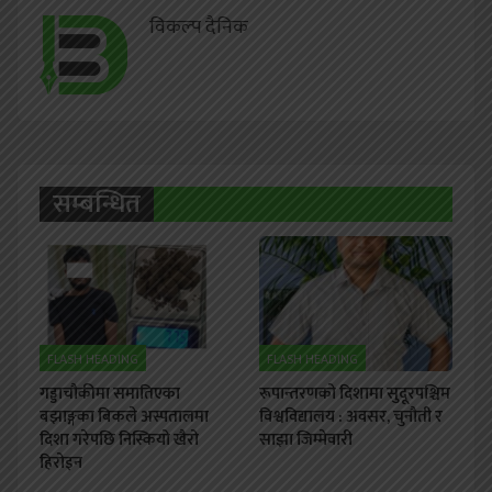
विकल्प दैनिक
सम्बन्धित
FLASH HEADING
FLASH HEADING
गड्डाचौकीमा समातिएका
रूपान्तरणको दिशामा सुदूरपश्चिम
बझाङ्गका बिकले अस्पतालमा
विश्वविद्यालय : अवसर, चुनौती र
दिशा गरेपछि निस्कियो खैरो
साझा जिम्मेवारी
हिरोइन