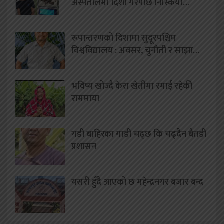
अस्पतालमा दिशा गरेपछि निस्कियो…
रूपान्तरणको दिशामा सुदूरपश्चिम
विश्वविद्यालय : अवसर, चुनौती र साझा…
भविष्य खोज्दै केरा खेतीमा रमाई रहेकी
राममाया
गडी बाहिरका गाडी चढ्छ कि चढ्दैन बैतडी
प्रशासन
यसरी हुँदै आएको छ महेन्द्रनगर बजार बन्द