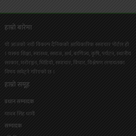
हाम्राे बारेमा
यो आजको नयाँ विकल्प दैनिकको आधिकारिक समाचार पोर्टल हो
। यसमा शिक्षा, स्वास्थ्य, समाज, अर्थ, बाणिज्य, कृषि, पर्यटन, स्थानीय
सरकार, मनोरञ्जन, भिडियो, समाचार, विचार, विश्लेषण लगायतका
विषय समेट्ने गरिएको छ ।
हाम्राे समूह
प्रधान सम्पादक
माधब सिंह धामी
सम्पादक