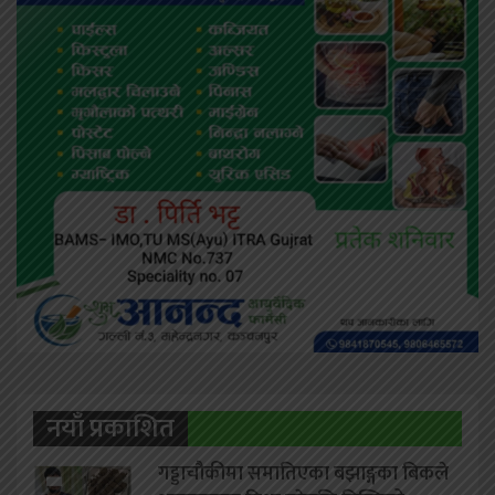
नयाँ प्रकाशित
गड्डाचौकीमा समातिएका बझाङ्गका बिकले