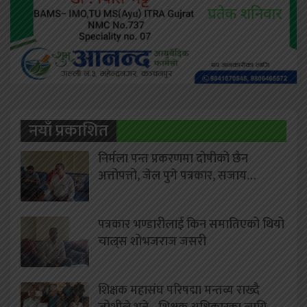
नयाँ प्रकाशित
निर्मला पन्त प्रकरणमा दोषीको छैन
अत्तोपत्तो, जेल पुगे पत्रकार, सजाय…
पत्रकार भण्डारीलाई किन समातिएको थियो
चाल्र्स शोभजराज जसरी
शिक्षक महासंघ परिषद्मा मन्तव्य राख्दै