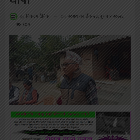
थापा
On
२०७९ कार्तिक २३, बुधबार २०:२६
By
विकल्प दैनिक
309