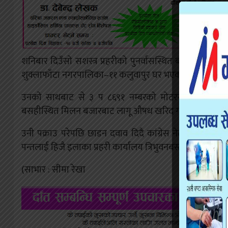
शनिबार दिउँसो सशस्त्र प्रहरीको पुनर्वासस्थित बर्डर आउट पो
शुक्लाफाँटा नगरपालिका–११ कलुवापुर घर भएका पन्तलाई २० द
उनको साथबाट से ३ प ८६९१ नम्बरको मोटरसाइकल पनि बर
बसहीस्थित मिलन बजारबाट लागू औषध खरिद गरी ल्याएको खुलेक
उनी पक्राउ परेपछि छाडन दवाव दिदै कांग्रेस नेताहरुले फोन 
पन्तलाई हिजै इलाका प्रहरी कार्यालय त्रिभुवनबस्तीमा बुझाएप
(साभार : सीमा रेखा