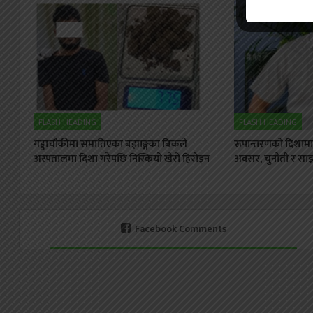
FLASH HEADING
FLASH HEADING
गड्डाचौकीमा समातिएका बझाङ्गका बिकले
रूपान्तरणको दिशामा स
अस्पतालमा दिशा गरेपछि निस्कियो खैरो हिरोइन
अवसर, चुनौती र साझा
Facebook Comments