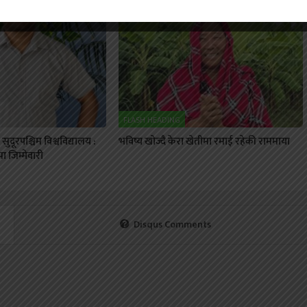
FLASH HEADING
ुदूरपश्चिम विश्वविद्यालय :
भविष्य खोज्दै केरा खेतीमा रमाई रहेकी राममाया
 जिम्मेवारी
Disqus Comments