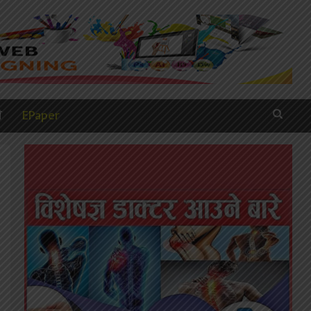
ी
EPaper