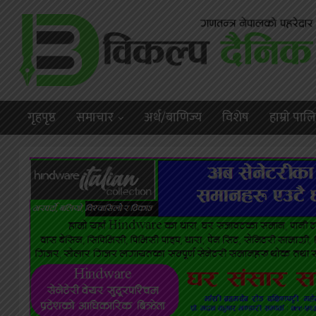
गृहपृष्ठ
समाचार
अर्थ/बाणिज्य
विशेष
हाम्राे पा