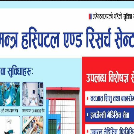
ष्ट (बीओपी) बाट खटिएको टोलीले पुरानो भन्सारस्थित चेक प्वाइन्टबाट
शमलव ४ ग्राम खैरो हेरोइनसहित पक्राउ गरेको थियो ।
ामद गरिएको छ । पन्तले पुनर्वाससँग सीमा जोडिएको भारतको
ो प्रहरी स्रोतले जनायो ।
गरिरहेको स्रोतको दाबी छ । सशस्त्र प्रहरीले थप अनुसन्धानका लागि
छि नेताहरुले छाडन चर्को दवाव दिइरहेको उक्त स्रोतको भनाई छ।