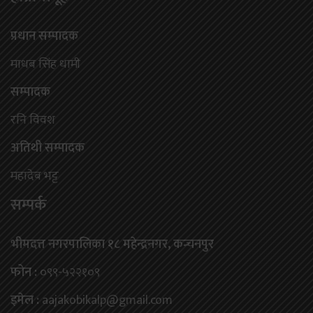
प्रधान सम्पादक
माधब सिंह धामी
सम्पादक
रनि विवश
अतिथी सम्पादक
महादेब भट्ट
सम्पर्क
भीमदत्त नगरपालिका १८ महेन्द्रनगर, कन्चनपुर
फोन :
०९९-५२२१०९
इमेल :
aajakobikalp@gmail.com