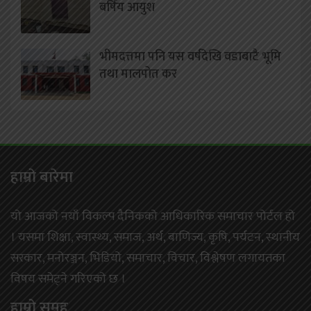
बर्षिय आयुश
भीमदत्तमा पनि यस वर्षदेखि वडाबाटै भूमि
तथा मालपोत कर
हाम्राे बारेमा
यो आजको नयाँ विकल्प दैनिकको आधिकारिक समाचार पोर्टल हो
। यसमा शिक्षा, स्वास्थ्य, समाज, अर्थ, बाणिज्य, कृषि, पर्यटन, स्थानीय
सरकार, मनोरञ्जन, भिडियो, समाचार, विचार, विश्लेषण लगायतका
विषय समेट्ने गरिएको छ ।
हाम्राे समूह