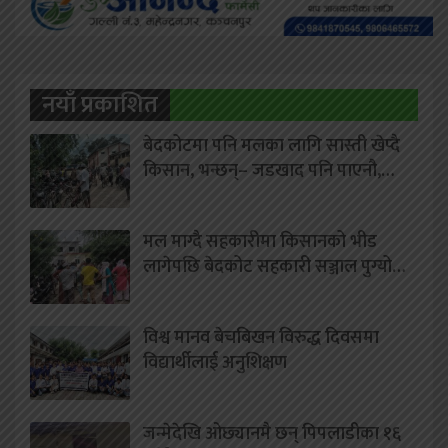
नयाँ प्रकाशित
बेदकोटमा पनि मलका लागि सास्ती खेप्दै
किसान, भन्छन्– जडखाद पनि पाएनौ,…
मल माग्दै सहकारीमा किसानको भीड
लागेपछि बेदकोट सहकारी सञ्जाल पुग्यो…
विश्व मानव बेचबिखन विरुद्ध दिवसमा
विद्यार्थीलाई अनुशिक्षण
जन्मेदेखि ओछ्यानमै छन् पिपलाडीका १६