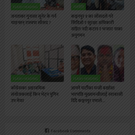
FLASH HEADING
राजनीति
जनताका गुनासा सुनेर के गर्न
कञ्चनपुर १ का साँसदले गरे
चाहन्छन् रास्वपा साँसद ?
सिडिओ र सुरक्षा अधिकारी
सहित नदी कटान र भन्सार नाका
अनुगमन
FLASH HEADING
FLASH HEADING
काँग्रेसका अद्यावधिक
आफ्नै पार्टीका मन्त्री बर्खास्त
संयोजकलाई किन भेट्न पुगिन
भएपछि मुख्यमन्त्रीलाई स्याबासी
उप मेयर
दिँदै कञ्चनपुर एमाले…
Facebook Comments