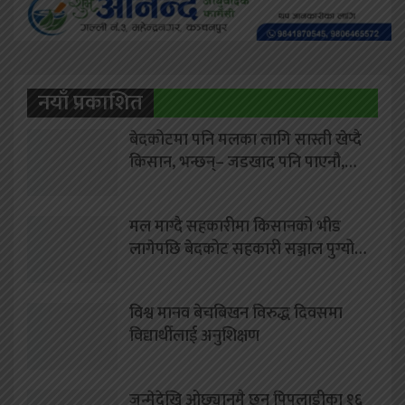
नयाँ प्रकाशित
बेदकोटमा पनि मलका लागि सास्ती खेप्दै
किसान, भन्छन्– जडखाद पनि पाएनौ,…
मल माग्दै सहकारीमा किसानको भीड
लागेपछि बेदकोट सहकारी सञ्जाल पुग्यो…
विश्व मानव बेचबिखन विरुद्ध दिवसमा
विद्यार्थीलाई अनुशिक्षण
जन्मेदेखि ओछ्यानमै छन् पिपलाडीका १६