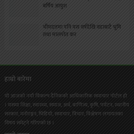
बर्षिय आयुश
भीमदत्तमा पनि यस वर्षदेखि वडाबाटै भूमि
तथा मालपोत कर
हाम्राे बारेमा
यो आजको नयाँ विकल्प दैनिकको आधिकारिक समाचार पोर्टल हो
। यसमा शिक्षा, स्वास्थ्य, समाज, अर्थ, बाणिज्य, कृषि, पर्यटन, स्थानीय
सरकार, मनोरञ्जन, भिडियो, समाचार, विचार, विश्लेषण लगायतका
विषय समेट्ने गरिएको छ ।