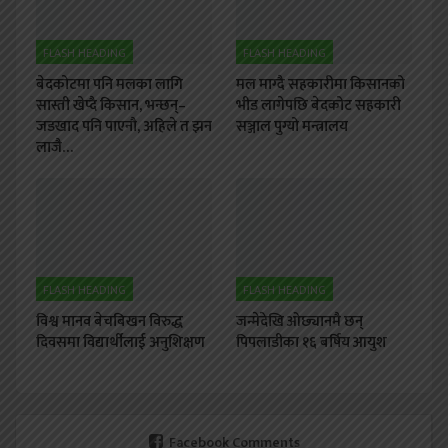
FLASH HEADING
FLASH HEADING
बेदकोटमा पनि मलका लागि
मल माग्दै सहकारीमा किसानको
सास्ती खेप्दै किसान, भन्छन्–
भीड लागेपछि बेदकोट सहकारी
जडखाद पनि पाएनौ, अहिले त झन
सञ्जाल पुग्यो मन्त्रालय
लाजै…
FLASH HEADING
FLASH HEADING
विश्व मानव बेचबिखन विरुद्ध
जन्मेदेखि ओछ्यानमै छन्
दिवसमा विद्यार्थीलाई अनुशिक्षण
पिपलाडीका १६ बर्षिय आयुश
Facebook Comments