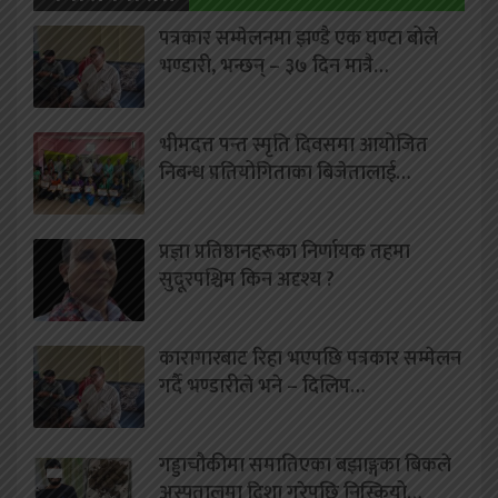
पत्रकार सम्मेलनमा झण्डै एक घण्टा बोले
भण्डारी, भन्छन् – ३७ दिन मात्रै…
भीमदत्त पन्त स्मृति दिवसमा आयोजित
निबन्ध प्रतियोगिताका बिजेतालाई…
प्रज्ञा प्रतिष्ठानहरूका निर्णायक तहमा
सुदूरपश्चिम किन अदृश्य ?
कारागारबाट रिहा भएपछि पत्रकार सम्मेलन
गर्दै भण्डारीले भने – दिलिप…
गड्डाचौकीमा समातिएका बझाङ्गका बिकले
अस्पतालमा दिशा गरेपछि निस्कियो…