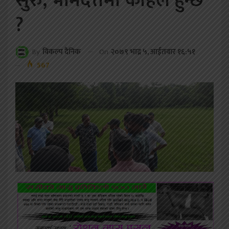
सुरु, भीमदत्तमा कहिले हुन्छ
?
On
२०७९ भाद्र ५, आईतवार १६:५१
By
विकल्प दैनिक
567