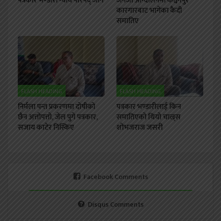
पत्रकार भण्डारी न्याय परिषद् जाने
जेनजी आन्दोलनमा कञ्चनपुर
कारगारबाट भागेका कैदी
समातिए
FLASH HEADING
FLASH HEADING
निर्मला पन्त प्रकरणमा दोषीको
पत्रकार भण्डारीलाई किन
छैन अत्तोपत्तो, जेल पुगे पत्रकार,
समातिएको थियो चाल्र्स
सजाय काटेर निस्किए
शोभजराज जसरी
Facebook Comments
Disqus Comments