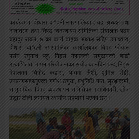
कार्यक्रममा दोधारा चा“दनी नगरपालिका २ वडा अध्यक्ष तथा
वातावरण तथा विपद् व्यवस्थापन समितिका संयोजक पदम
बहादुर रावल, ७ का कार्य बाहक अध्यक्ष संदिप उपाध्याय्,
दोधारा चा“दनी नगरपालिका कार्यालयका बिपद् फोकल
पर्सन रघुनाथ भट्ट, निड्स नेपालको समुदायको बाढी
उत्थाशिलता मापन परियोजनाका संयोजक नबिन चन्द, निड्स
नेपालका बिनोद कडारा, भावना जैशी, शुनिल सेठ्ठी,
एनएनएसडब्लुएका गणेश ठगुन्ना, प्रभुनिधि पन्त, सुरक्षाकर्मी,
सामुदायिक विपद् व्यवस्थापन समितिका पदाधिकारी, खोज
उद्धार टोली लगायत स्थानीय सहभागी भएका छन् ।