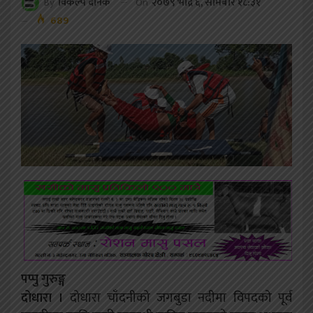
On
२०७९ भाद्र ६, सोमबार १८:३१
By
विकल्प दैनिक
689
पप्पु गुरुङ्ग
दोधारा ।
दोधारा चाँदनीको जगबुडा नदीमा विपदको पूर्व