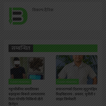
विकल्प दैनिक
सम्बन्धित
FLASH HEADING
FLASH HEADING
गड्डाचौकीमा समातिएका
रूपान्तरणको दिशामा सुदूरपश्चिम
बझाङ्गका बिकले अस्पतालमा
विश्वविद्यालय : अवसर, चुनौती र
दिशा गरेपछि निस्कियो खैरो
साझा जिम्मेवारी
हिरोइन