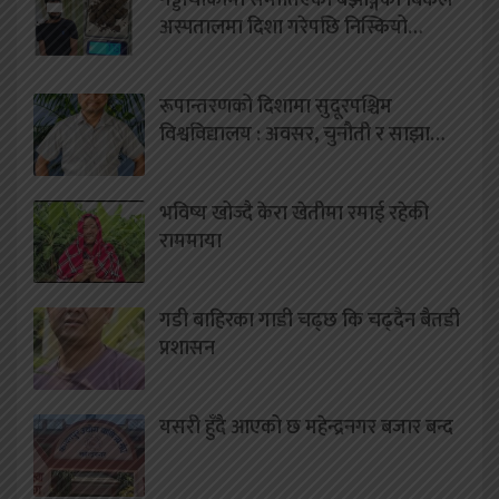
अस्पतालमा दिशा गरेपछि निस्कियो…
रूपान्तरणको दिशामा सुदूरपश्चिम
विश्वविद्यालय : अवसर, चुनौती र साझा…
भविष्य खोज्दै केरा खेतीमा रमाई रहेकी
राममाया
गडी बाहिरका गाडी चढ्छ कि चढ्दैन बैतडी
प्रशासन
यसरी हुँदै आएको छ महेन्द्रनगर बजार बन्द