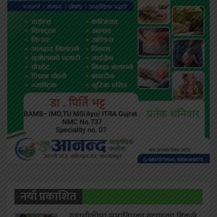
नयाँ प्रकाशित
गड्डाचौकीमा समातिएका बझाङ्गका बिकले