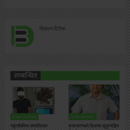
विकल्प दैनिक
सम्बन्धित
FLASH HEADING
FLASH HEADING
गड्डाचौकीमा समातिएका
रूपान्तरणको दिशामा सुदूरपश्चिम