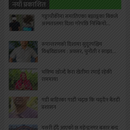
नयाँ प्रकाशित
गड्डाचौकीमा समातिएका बझाङ्गका बिकले
अस्पतालमा दिशा गरेपछि निस्कियो…
रूपान्तरणको दिशामा सुदूरपश्चिम
विश्वविद्यालय : अवसर, चुनौती र साझा…
भविष्य खोज्दै केरा खेतीमा रमाई रहेकी
राममाया
गडी बाहिरका गाडी चढ्छ कि चढ्दैन बैतडी
प्रशासन
यसरी हुँदै आएको छ महेन्द्रनगर बजार बन्द