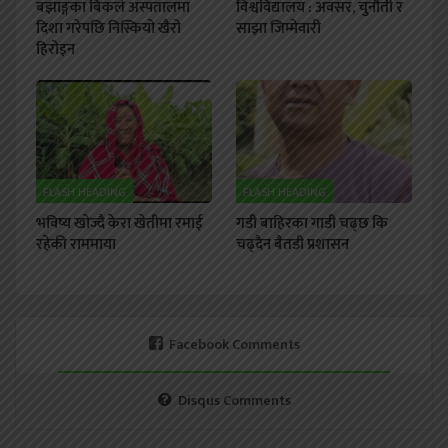
बझाङ्गका बिकले अस्पतालमा
विश्वविद्यालय : अवसर, चुनौती र
दिशा गरेपछि निस्कियो खैरो
साझा जिम्मेवारी
हिरोइन
FLASH HEADING
FLASH HEADING
भविष्य खोज्दै केरा खेतीमा रमाई
गडी बाहिरका गाडी चढ्छ कि
रहेकी राममाया
चढ्दैन बैतडी प्रशासन
Facebook Comments
Disqus Comments