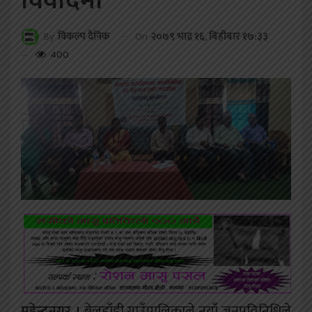
विवादमा
On
२०७९ भाद्र १६, बिहीबार १७:३३
By
विकल्प दैनिक
400
महेन्द्रनगर ।
बेलडाँडी गाउँपालिकाले नयाँ जनप्रतिनिधिले