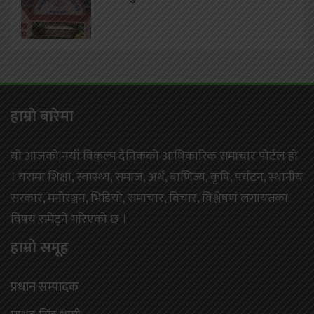
हाम्राे बारेमा
यो आजको नयाँ विकल्प दैनिकको आधिकारिक समाचार पोर्टल हो
। यसमा शिक्षा, स्वास्थ्य, समाज, अर्थ, बाणिज्य, कृषि, पर्यटन, स्थानीय
सरकार, मनोरञ्जन, भिडियो, समाचार, विचार, विश्लेषण लगायतका
विषय समेट्ने गरिएको छ ।
हाम्राे समूह
प्रधान सम्पादक