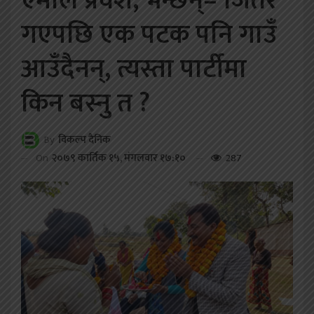
एमाले प्रवेश, भन्छन्– जितेर
गएपछि एक पटक पनि गाउँ
आउँदैनन्, त्यस्ता पार्टीमा
किन बस्नु त ?
By
विकल्प दैनिक
On
२०७९ कार्तिक १५, मंगलवार १७:१०
287