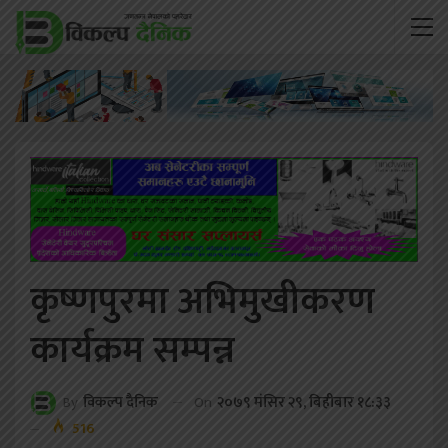
कृष्णपुरमा अभिमुखीकरण
कार्यक्रम सम्पन्न
On
२०७९ मंसिर २९, बिहीबार १८:३३
By
विकल्प दैनिक
516